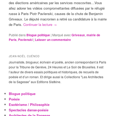
des élections américaines par les services moscovites…Vous
allez adorer les vidéos compromettantes diffusées par le réfugié
russe à Paris Piotr Pavlenski, causes de la chute de Benjamin
Griveaux. Le député macronien a retiré sa candidature à la mairie
de Paris.
Continuer la lecture
→
Publié dans
Blogue politique
|
Marqué avec
Griveaux
,
mairie de
Paris
,
Pavlenski
|
Laisser un commentaire
JEAN-NOËL CUÉNOD
Journaliste, blogueur, écrivain et poète, ancien correspondant à Paris
pour la Tribune de Genève, 24 Heures et Le Soir de Bruxelles. Il est
l’auteur de divers essais politiques et historiques, de recueils de
poésie et d’un roman. Et dirige aussi la Collections "Les Architectes
de la Sagesse" aux Editions Slatkine.
Blogue politique
Poésie
Esotérisme / Philosophie
Spectacles danse-poésie
Architectes de la Sagesse