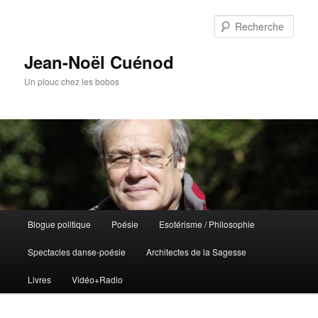
Rech
Jean-Noël Cuénod
Un plouc chez les bobos
Menu
Blogue politique
Poésie
Esotérisme / Philosophie
Aller
Aller
principal
Spectacles danse-poésie
Architectes de la Sagesse
au
au
Livres
Vidéo+Radio
contenu
contenu
principal
secondaire