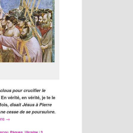
clous pour crucifier le
.
En vérité, en vérité, je te le
fois,
disait Jésus à Pierre
 ne cesse de se poursuivre.
ure
→
scou
,
Pâques
,
Ukraine
|
3