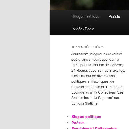
Menu
Blogue politique
Poésie
Aller
Aller
principal
Vidéo+Radio
au
au
contenu
contenu
JEAN-NOËL CUÉNOD
Journaliste, blogueur, écrivain et
principal
secondaire
poète, ancien correspondant à
Paris pour la Tribune de Genève,
24 Heures et Le Soir de Bruxelles.
Il est l’auteur de divers essais
politiques et historiques, de
recueils de poésie et d’un roman.
Et dirige aussi la Collections "Les
Architectes de la Sagesse" aux
Editions Slatkine.
Blogue politique
Poésie
Esotérisme / Philosophie