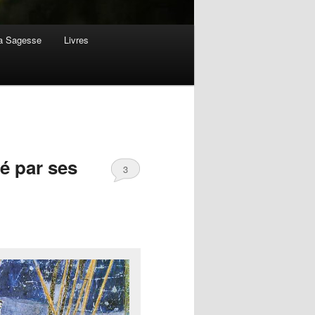
la Sagesse
Livres
é par ses
3