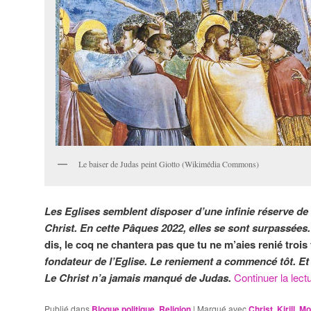
Le baiser de Judas peint Giotto (Wikimédia Commons)
Les Eglises semblent disposer d’une infinie réserve de 
Christ. En cette Pâques 2022, elles se sont surpassées
dis, le coq ne chantera pas que tu ne m’aies renié trois 
fondateur de l’Eglise. Le reniement a commencé tôt. Et
Le Christ n’a jamais manqué de Judas.
Continuer la lect
Publié dans
Blogue politique
,
Religion
|
Marqué avec
Christ
,
Kirill
,
Mo