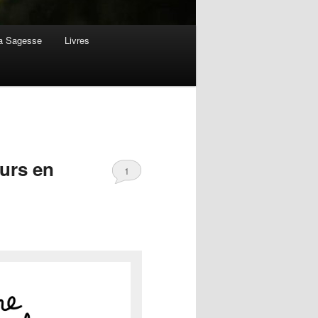
la Sagesse
Livres
urs en
1