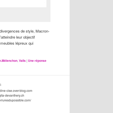
s divergences de style, Macron-
tteindre leur objectif
mmeubles lépreux qui
n.Mélenchon
,
Valls
|
Une
réponse
S
dine-cise.over-blog.com
gita-devanthery.ch
serruresdupossible.com/