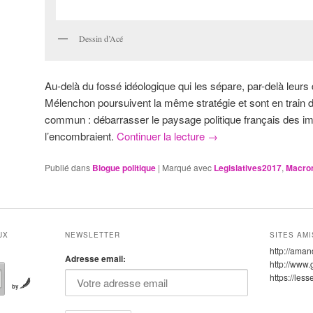
Dessin d’Acé
Au-delà du fossé idéologique qui les sépare, par-delà leur
Mélenchon poursuivent la même stratégie et sont en train d’a
commun : débarrasser le paysage politique français des i
l’encombraient.
Continuer la lecture
→
Publié dans
Blogue politique
|
Marqué avec
Legislatives2017
,
Macro
UX
NEWSLETTER
SITES AMI
http://aman
Adresse email:
http://www.
https://les
by