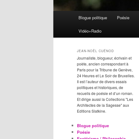
Menu
Blogue politique
Poésie
Aller
Aller
principal
Vidéo+Radio
au
au
contenu
contenu
JEAN-NOËL CUÉNOD
Journaliste, blogueur, écrivain et
principal
secondaire
poète, ancien correspondant à
Paris pour la Tribune de Genève,
24 Heures et Le Soir de Bruxelles.
Il est l’auteur de divers essais
politiques et historiques, de
recueils de poésie et d’un roman.
Et dirige aussi la Collections "Les
Architectes de la Sagesse" aux
Editions Slatkine.
Blogue politique
Poésie
Esotérisme / Philosophie