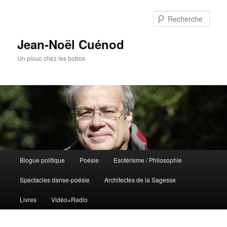
Rech
Jean-Noël Cuénod
Un plouc chez les bobos
Menu
Blogue politique
Poésie
Esotérisme / Philosophie
Aller
Aller
principal
Spectacles danse-poésie
Architectes de la Sagesse
au
au
Livres
Vidéo+Radio
contenu
contenu
principal
secondaire