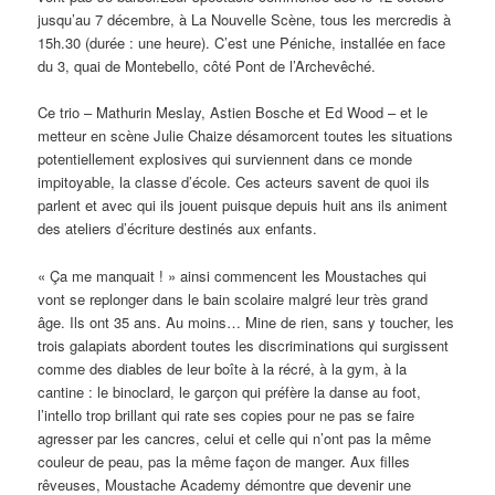
jusqu’au 7 décembre, à La Nouvelle Scène, tous les mercredis à
15h.30 (durée : une heure). C’est une Péniche, installée en face
du 3, quai de Montebello, côté Pont de l’Archevêché.
Ce trio – Mathurin Meslay, Astien Bosche et Ed Wood ­– et le
metteur en scène Julie Chaize désamorcent toutes les situations
potentiellement explosives qui surviennent dans ce monde
impitoyable, la classe d’école. Ces acteurs savent de quoi ils
parlent et avec qui ils jouent puisque depuis huit ans ils animent
des ateliers d’écriture destinés aux enfants.
« Ça me manquait ! » ainsi commencent les Moustaches qui
vont se replonger dans le bain scolaire malgré leur très grand
âge. Ils ont 35 ans. Au moins… Mine de rien, sans y toucher, les
trois galapiats abordent toutes les discriminations qui surgissent
comme des diables de leur boîte à la récré, à la gym, à la
cantine : le binoclard, le garçon qui préfère la danse au foot,
l’intello trop brillant qui rate ses copies pour ne pas se faire
agresser par les cancres, celui et celle qui n’ont pas la même
couleur de peau, pas la même façon de manger. Aux filles
rêveuses, Moustache Academy démontre que devenir une