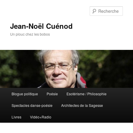
Rech
Jean-Noël Cuénod
Un plouc chez les bobos
Menu
Blogue politique
Poésie
Esotérisme / Philosophie
Aller
principal
Spectacles danse-poésie
Architectes de la Sagesse
au
Livres
Vidéo+Radio
contenu
principal