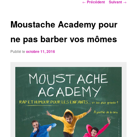
Navigation
←
Précédent
Suivant
→
des
articles
Moustache Academy pour
ne pas barber vos mômes
Publié le
octobre 11, 2016