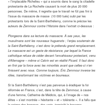
« l’implacable Richelieu » qui a soumis dans le sang la citadelle
protestante de La Rochelle causant la mort de plus 20 000
personnes. De même, il regrette que le travail ne fût pas fini à
l’issue du massacre de masse (10 000 tués) subi par les
protestants lors de la Saint-Barthélemy, comme le précise les
auteurs de
Zemmour contre l’Histoire
dans l’extrait ci-dessous :
Plongeons dans sa lecture du massacre. À ses yeux, les
musulmans sont les nouveaux huguenots ; l’enjeu souterrain de
la Saint-Barthélemy, c’est donc le prétendu grand remplacement.
Le massacre est un geste de résistance, par lequel la France
catholique refuse de céder devant l’envahisseur protestant, venu
d’Allemagne – même si Calvin est en réalité Picard. Il faut donc
en finir par la force avec les minorités avant que celles-ci n’en
finissent avec nous. Comme toujours, Éric Zemmour inverse les
rôles, transformant les victimes en bourreaux.
Si la Saint-Barthélemy n’est pas parvenue à éradiquer la foi
réformée en France, c’est, dans la tête de Zemmour, à cause
d’une femme, Catherine de Médicis, qui, à l’image de « nos
élites » s’est montrée « hésitante » et « tolérante ». Il a fallu que
la poigne des hommes, des vrais, terminât la besogne