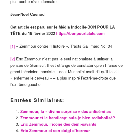
plus contre-révolutionnaire.
Jean-Noël Cuénod
Cet article est paru sur le Média Indocile-BON POUR LA
TÊTE du 18 février 2022
https://bonpourlatete.com
[1]
« Zemmour contre l’Histoire », Tracts Gallimard No. 34
[2]
Eric Zemmour n’est pas le seul nationaliste à utiliser la
pensée de Gramsci. Il est étrange de constater qu’en France ce
grand théoricien marxiste ­– dont Mussolini avait dit qu’il fallait
« enfermer le cerveau » – a plus inspiré l’extrême-droite que
l’extrême-gauche.
Entrées Similaires:
Zemmour, la « divine surprise » des antisémites
Zemmour et le handicap: suis-je bien rediabolisé?
Eric Zemmour, l’icône des demi-savants
Eric Zemmour et son doigt d’horreur