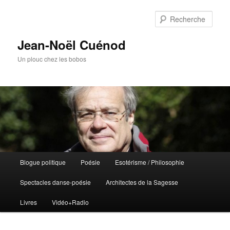
Rech
Jean-Noël Cuénod
Un plouc chez les bobos
Menu
Blogue politique
Poésie
Esotérisme / Philosophie
Aller
principal
Spectacles danse-poésie
Architectes de la Sagesse
au
Livres
Vidéo+Radio
contenu
principal