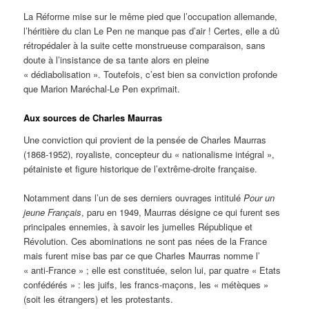
La Réforme mise sur le même pied que l’occupation allemande,
l’héritière du clan Le Pen ne manque pas d’air ! Certes, elle a dû
rétropédaler à la suite cette monstrueuse comparaison, sans
doute à l’insistance de sa tante alors en pleine
« dédiabolisation ». Toutefois, c’est bien sa conviction profonde
que Marion Maréchal-Le Pen exprimait.
Aux sources de Charles Maurras
Une conviction qui provient de la pensée de Charles Maurras
(1868-1952), royaliste, concepteur du « nationalisme intégral »,
pétainiste et figure historique de l’extrême-droite française.
Notamment dans l’un de ses derniers ouvrages intitulé
Pour un
jeune Français
, paru en 1949, Maurras désigne ce qui furent ses
principales ennemies, à savoir les jumelles République et
Révolution. Ces abominations ne sont pas nées de la France
mais furent mise bas par ce que Charles Maurras nomme l’
« anti-France » ; elle est constituée, selon lui, par quatre « Etats
confédérés » : les juifs, les francs-maçons, les « métèques »
(soit les étrangers) et les protestants.