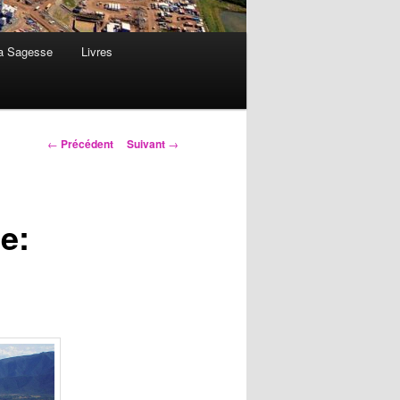
la Sagesse
Livres
Navigation
←
Précédent
Suivant
→
des
articles
e: