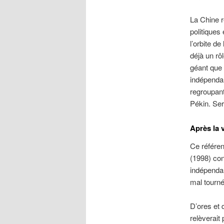
La Chine r
politiques
l’orbite d
déjà un rô
géant que 
indépenda
regroupant
Pékin. Ser
Après la v
Ce référe
(1998) con
indépendan
mal tourné
D’ores et d
relèverait