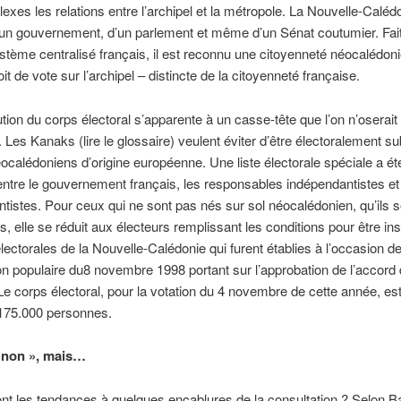
exes les relations entre l’archipel et la métropole. La Nouvelle-Caléd
un gouvernement, d’un parlement et même d’un Sénat coutumier. Fai
stème centralisé français, il est reconnu une citoyenneté néocalédon
it de vote sur l’archipel – distincte de la citoyenneté française.
ution du corps électoral s’apparente à un casse-tête que l’on n’oserait 
. Les Kanaks (lire le glossaire) veulent éviter d’être électoralement 
ocalédoniens d’origine européenne. Une liste électorale spéciale a ét
entre le gouvernement français, les responsables indépendantistes et 
tistes. Pour ceux qui ne sont pas nés sur sol néocalédonien, qu’ils s
, elle se réduit aux électeurs remplissant les conditions pour être ins
électorales de la Nouvelle-Calédonie qui furent établies à l’occasion de
on populaire du8 novembre 1998 portant sur l’approbation de l’accord
 corps électoral, pour la votation du 4 novembre de cette année, est
 175.000 personnes.
 non », mais…
nt les tendances à quelques encablures de la consultation ? Selon B