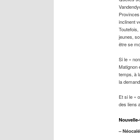
Vandendyck
Provinces 
inclinent 
Toutefois,
jeunes, so
être se mo
Si le « no
Matignon e
temps, à l
la demande
Et si le « 
des liens 
Nouvelle-
– Néocalé