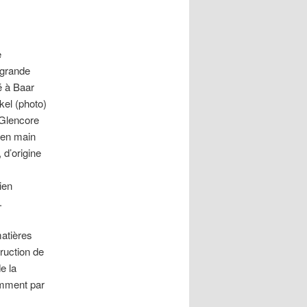
e
 grande
é à Baar
kel (photo)
 Glencore
 en main
d’origine
ien
.
matières
truction de
e la
tamment par