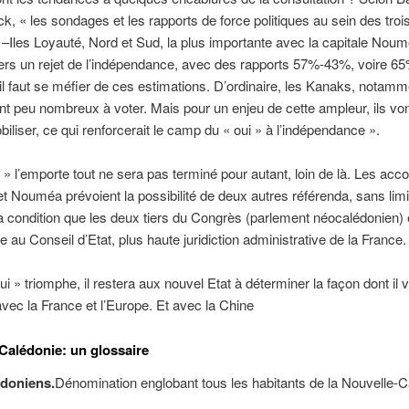
, « les sondages et les rapports de force politiques au sein des troi
–Iles Loyauté, Nord et Sud, la plus importante avec la capitale Nou
vers un rejet de l’indépendance, avec des rapports 57%-43%, voire 6
 il faut se méfier de ces estimations. D’ordinaire, les Kanaks, notamm
nt peu nombreux à voter. Mais pour un enjeu de cette ampleur, ils von
biliser, ce qui renforcerait le camp du « oui » à l’indépendance ».
n » l’emporte tout ne sera pas terminé pour autant, loin de là. Les acc
t Nouméa prévoient la possibilité de deux autres référenda, sans limi
a condition que les deux tiers du Congrès (parlement néocalédonien)
 au Conseil d’Etat, plus haute juridiction administrative de la France.
oui » triomphe, il restera aux nouvel Etat à déterminer la façon dont il v
avec la France et l’Europe. Et avec la Chine
Calédonie: un glossaire
doniens.
Dénomination englobant tous les habitants de la Nouvelle-C