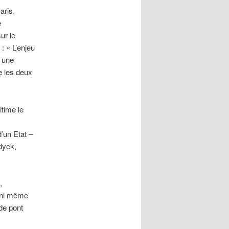
aris,
e
ur le
 : « L’enjeu
s une
e les deux
itime le
’un Etat –
dyck,
,
, ni même
de pont