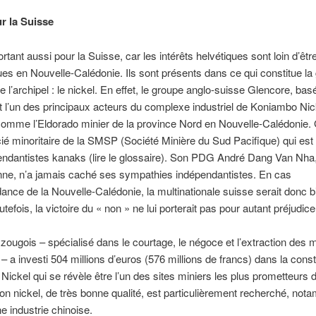
r la Suisse
rtant aussi pour la Suisse, car les intérêts helvétiques sont loin d’êtr
es en Nouvelle-Calédonie. Ils sont présents dans ce qui constitue la
e l’archipel : le nickel. En effet, le groupe anglo-suisse Glencore, bas
t l’un des principaux acteurs du complexe industriel de Koniambo Nic
comme l’Eldorado minier de la province Nord en Nouvelle-Calédonie.
cié minoritaire de la SMSP (Société Minière du Sud Pacifique) qui est
ndantistes kanaks (lire le glossaire). Son PDG André Dang Van Nha, 
nne, n’a jamais caché ses sympathies indépendantistes. En cas
ance de la Nouvelle-Calédonie, la multinationale suisse serait donc b
tefois, la victoire du « non » ne lui porterait pas pour autant préjudice
zougois – spécialisé dans le courtage, le négoce et l’extraction des 
– a investi 504 millions d’euros (576 millions de francs) dans la cons
ickel qui se révèle être l’un des sites miniers les plus prometteurs d
son nickel, de très bonne qualité, est particulièrement recherché, no
ne industrie chinoise.