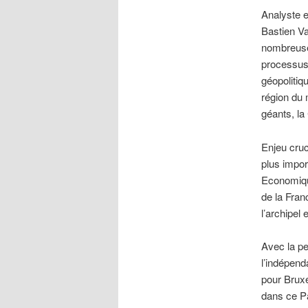
Analyste e
Bastien Va
nombreuses
processus
géopolitiq
région du 
géants, la
Enjeu cruc
plus impor
Economique
de la Fran
l’archipel 
Avec la pe
l’indépend
pour Bruxe
dans ce Pa