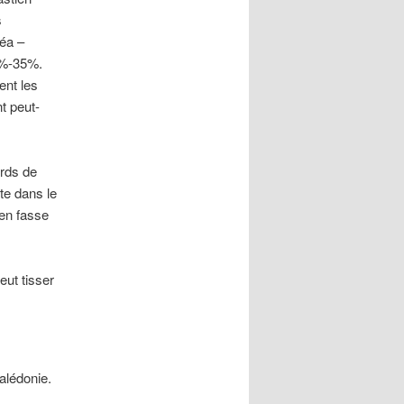
s
méa –
5%-35%.
ent les
t peut-
ords de
te dans le
 en fasse
eut tisser
alédonie.