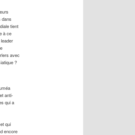
teurs
s dans
iale tient
e à ce
 leader
le
rlers avec
iatique ?
ouméa
t anti-
es qui a
et qui
nd encore