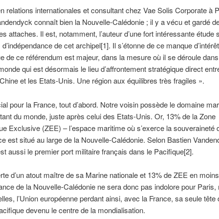
n relations internationales et consultant chez Vae Solis Corporate à P
ndendyck connaît bien la Nouvelle-Calédonie ; il y a vécu et gardé d
 attaches. Il est, notamment, l’auteur d’une fort intéressante étude s
 d’indépendance de cet archipel
[1]. Il s’étonne de ce manque d’intérêt
ue de ce référendum est majeur, dans la mesure où il se déroule dan
monde qui est désormais le lieu d’affrontement stratégique direct entr
 Chine et les Etats-Unis. Une région aux équilibres très fragiles ».
ial pour la France, tout d’abord. Notre voisin possède le domaine mar
tant du monde, juste après celui des Etats-Unis. Or, 13% de la Zone
 Exclusive (ZEE) – l’espace maritime où s’exerce la souveraineté d
ce est situé au large de la Nouvelle-Calédonie. Selon Bastien Vanden
est aussi le premier port militaire français dans le Pacifique
[2].
rte d’un atout maître de sa Marine nationale et 13% de ZEE en moins
ance de la Nouvelle-Calédonie ne sera donc pas indolore pour Paris
lles, l’Union européenne perdant ainsi, avec la France, sa seule tête 
cifique devenu le centre de la mondialisation.