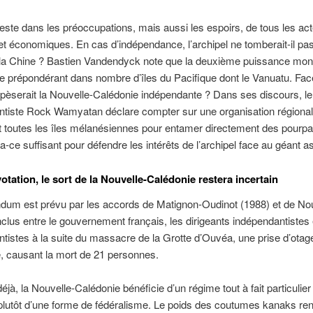
este dans les préoccupations, mais aussi les espoirs, de tous les ac
 et économiques. En cas d’indépendance, l’archipel ne tomberait-il pa
e la Chine ? Bastien Vandendyck note que la deuxième puissance mond
le prépondérant dans nombre d’îles du Pacifique dont le Vanuatu. Fac
pèserait la Nouvelle-Calédonie indépendante ? Dans ses discours, le
ntiste Rock Wamyatan déclare compter sur une organisation régiona
 toutes les îles mélanésiennes pour entamer directement des pourpa
a-ce suffisant pour défendre les intérêts de l’archipel face au géant as
otation, le sort de la Nouvelle-Calédonie restera incertain
ndum est prévu par les accords de Matignon-Oudinot (1988) et de N
clus entre le gouvernement français, les dirigeants indépendantistes e
tistes à la suite du massacre de la Grotte d’Ouvéa, une prise d’otag
, causant la mort de 21 personnes.
éjà, la Nouvelle-Calédonie bénéficie d’un régime tout à fait particulier 
 plutôt d’une forme de fédéralisme. Le poids des coutumes kanaks re