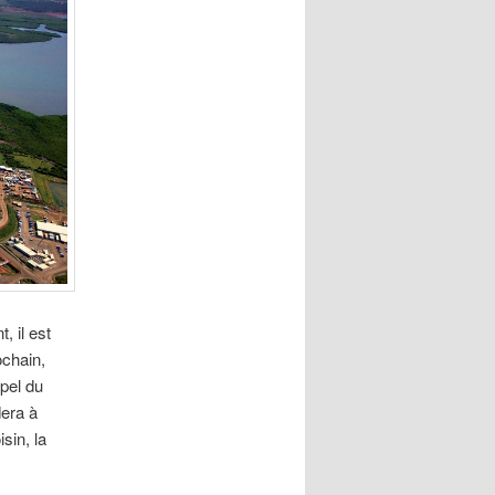
, il est
ochain,
ipel du
dera à
sin, la