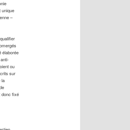
onie
t unique
ienne –
qualifier
submergés
é élaborée
anti-
oient ou
crits sur
 la
 de
 donc fixé
astien