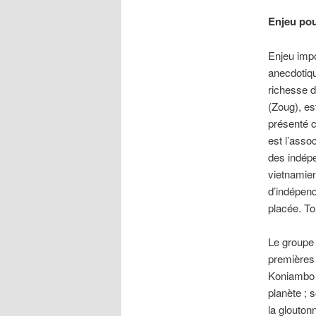
Enjeu pou
Enjeu impo
anecdotiqu
richesse d
(Zoug), es
présenté 
est l’asso
des indépe
vietnamie
d’indépend
placée. Tou
Le groupe 
premières 
Koniambo N
planète ; 
la glouton