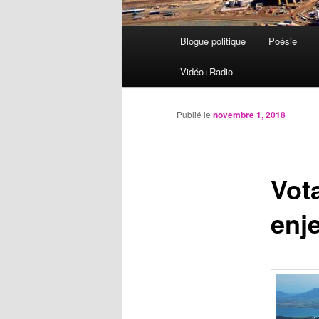
Menu
Blogue politique
Poésie
Aller
principal
Vidéo+Radio
au
contenu
Publié le
novembre 1, 2018
principal
Vot
enj