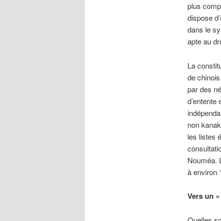
plus compl
dispose d’
dans le sy
apte au dro
La constit
de chinois
par des né
d’entente 
indépendan
non kanaks
les listes 
consultati
Nouméa. Le
à environ
Vers un «
Quelles so