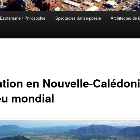
Esotérisme / Philosophie
Spectacles danse-poésie
Architectes de 
ation en Nouvelle-Calédoni
eu mondial