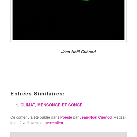
Jean-Noël Cuénod
Entrées Similaires:
CLIMAT, MENSONGE ET SONGE
Ce contenu a été publié dans
Poésie
par
Jean-Noël Cuénod
. Mettez-
le en favori avec son
permalien
.