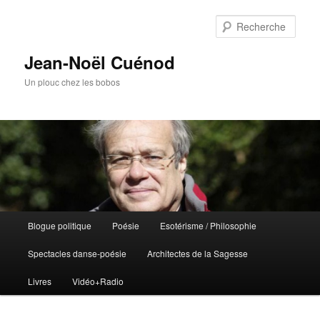
Rech
Jean-Noël Cuénod
Un plouc chez les bobos
Menu
Blogue politique
Poésie
Esotérisme / Philosophie
Aller
principal
Spectacles danse-poésie
Architectes de la Sagesse
au
Livres
Vidéo+Radio
contenu
principal