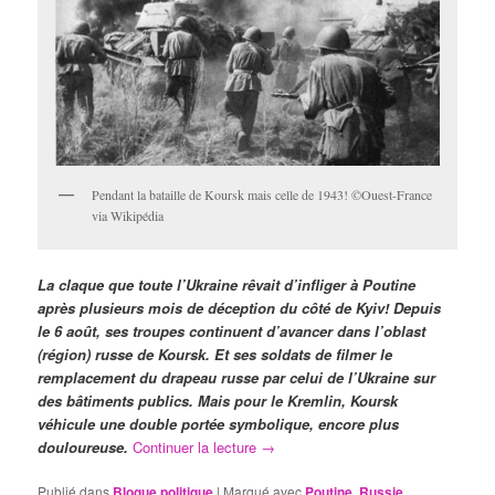
Pendant la bataille de Koursk mais celle de 1943! ©Ouest-France
via Wikipédia
La claque que toute l’Ukraine rêvait d’infliger à Poutine
après plusieurs mois de déception du côté de Kyiv! Depuis
le 6 août, ses troupes continuent d’avancer dans l’oblast
(région) russe de Koursk. Et ses soldats de filmer le
remplacement du drapeau russe par celui de l’Ukraine sur
des bâtiments publics. Mais pour le Kremlin, Koursk
véhicule une double portée symbolique, encore plus
douloureuse.
Continuer la lecture
→
Publié dans
Blogue politique
|
Marqué avec
Poutine
,
Russie
,