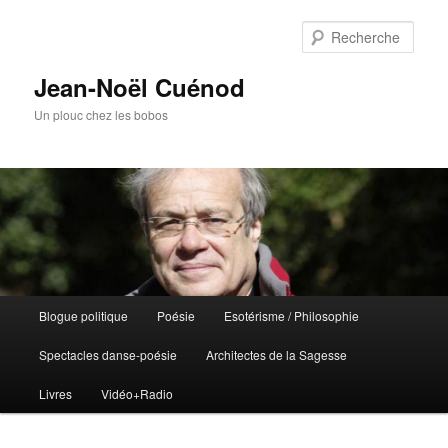
Rech
Jean-Noël Cuénod
Un plouc chez les bobos
Menu
Blogue politique
Poésie
Esotérisme / Philosophie
Aller
Aller
principal
Spectacles danse-poésie
Architectes de la Sagesse
au
au
Livres
Vidéo+Radio
contenu
contenu
principal
secondaire