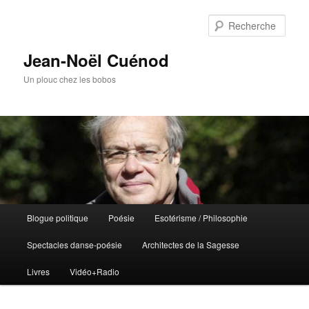
Rech
Jean-Noël Cuénod
Un plouc chez les bobos
Menu
Blogue politique
Poésie
Esotérisme / Philosophie
Aller
Aller
principal
Spectacles danse-poésie
Architectes de la Sagesse
au
au
Livres
Vidéo+Radio
contenu
contenu
principal
secondaire