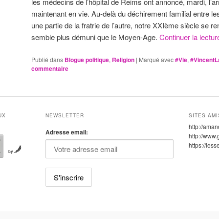
les médecins de l’hôpital de Reims ont annoncé, mardi, l’ar
maintenant en vie. Au-delà du déchirement familial entre les
une partie de la fratrie de l’autre, notre XXIème siècle se r
semble plus démuni que le Moyen-Age.
Continuer la lectu
Publié dans
Blogue politique
,
Religion
|
Marqué avec
#Vie
,
#VincentL
commentaire
UX
NEWSLETTER
SITES AMI
http://aman
Adresse email:
http://www.
https://les
by