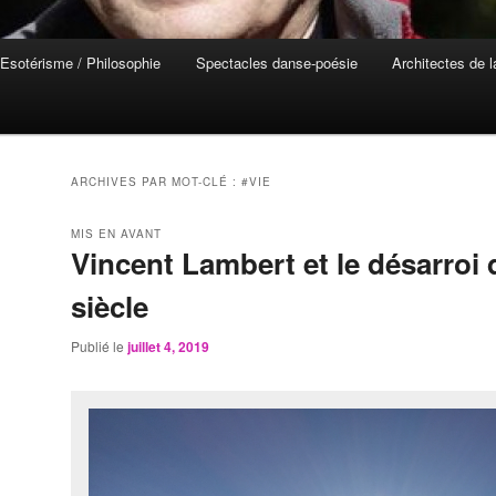
Esotérisme / Philosophie
Spectacles danse-poésie
Architectes de 
ARCHIVES PAR MOT-CLÉ :
#VIE
MIS EN AVANT
Vincent Lambert et le désarroi
siècle
Publié le
juillet 4, 2019