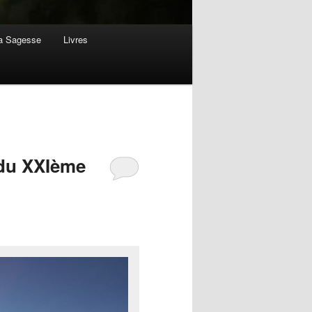
la Sagesse
Livres
 du XXIème