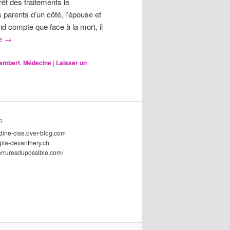
rêt des traitements le
 parents d’un côté, l’épouse et
end compte que face à la mort, il
re
→
ambert
,
Médecine
|
Laisser un
S
dine-cise.over-blog.com
gita-devanthery.ch
serruresdupossible.com/