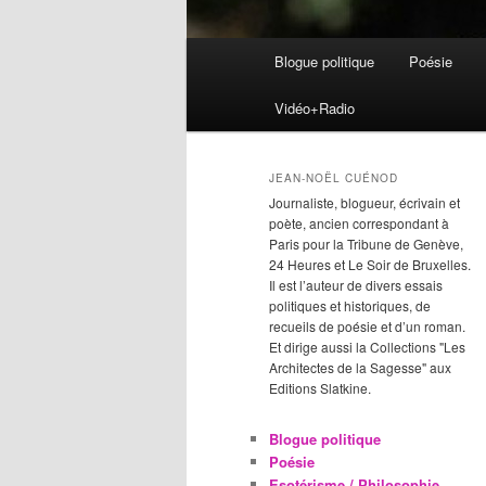
Menu
Blogue politique
Poésie
Aller
Aller
principal
Vidéo+Radio
au
au
contenu
contenu
JEAN-NOËL CUÉNOD
Journaliste, blogueur, écrivain et
principal
secondaire
poète, ancien correspondant à
Paris pour la Tribune de Genève,
24 Heures et Le Soir de Bruxelles.
Il est l’auteur de divers essais
politiques et historiques, de
recueils de poésie et d’un roman.
Et dirige aussi la Collections "Les
Architectes de la Sagesse" aux
Editions Slatkine.
Blogue politique
Poésie
Esotérisme / Philosophie