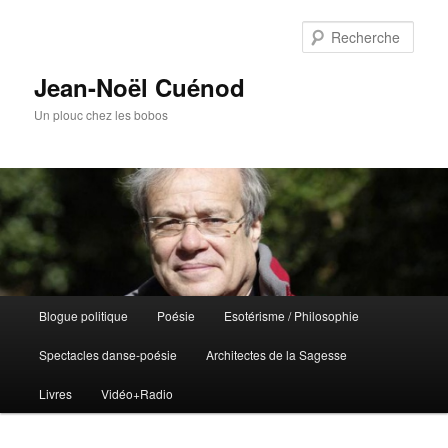
Rech
Jean-Noël Cuénod
Un plouc chez les bobos
Menu
Blogue politique
Poésie
Esotérisme / Philosophie
Aller
Aller
principal
Spectacles danse-poésie
Architectes de la Sagesse
au
au
Livres
Vidéo+Radio
contenu
contenu
principal
secondaire