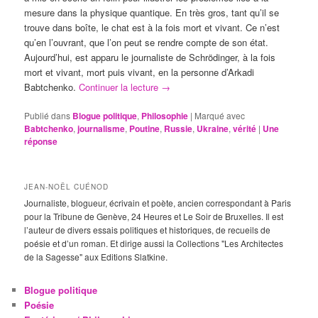
mesure dans la physique quantique. En très gros, tant qu’il se
trouve dans boîte, le chat est à la fois mort et vivant. Ce n’est
qu’en l’ouvrant, que l’on peut se rendre compte de son état.
Aujourd’hui, est apparu le journaliste de Schrödinger, à la fois
mort et vivant, mort puis vivant, en la personne d’Arkadi
Babtchenko.
Continuer la lecture
→
Publié dans
Blogue politique
,
Philosophie
|
Marqué avec
Babtchenko
,
journalisme
,
Poutine
,
Russie
,
Ukraine
,
vérité
|
Une
réponse
JEAN-NOËL CUÉNOD
Journaliste, blogueur, écrivain et poète, ancien correspondant à Paris
pour la Tribune de Genève, 24 Heures et Le Soir de Bruxelles. Il est
l’auteur de divers essais politiques et historiques, de recueils de
poésie et d’un roman. Et dirige aussi la Collections "Les Architectes
de la Sagesse" aux Editions Slatkine.
Blogue politique
Poésie