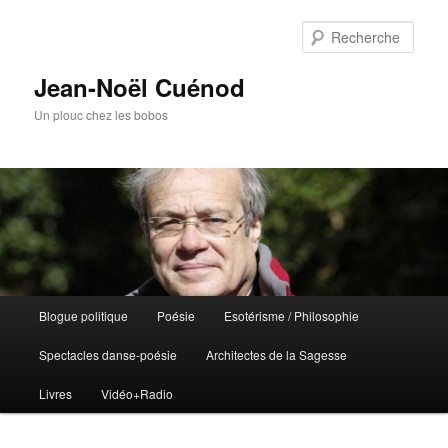
Rech
Jean-Noël Cuénod
Un plouc chez les bobos
Menu
Blogue politique
Poésie
Esotérisme / Philosophie
Aller
Aller
principal
Spectacles danse-poésie
Architectes de la Sagesse
au
au
Livres
Vidéo+Radio
contenu
contenu
principal
secondaire