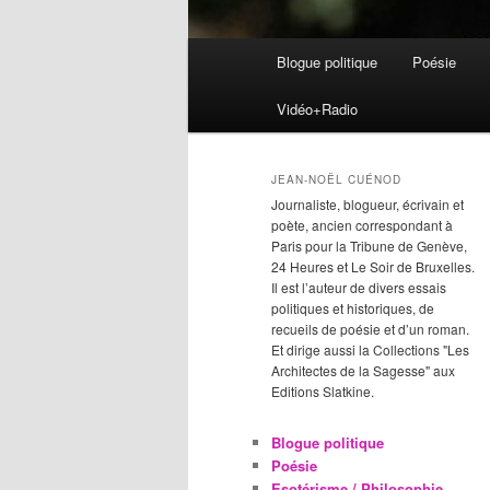
Menu
Blogue politique
Poésie
Aller
Aller
principal
Vidéo+Radio
au
au
contenu
contenu
JEAN-NOËL CUÉNOD
Journaliste, blogueur, écrivain et
principal
secondaire
poète, ancien correspondant à
Paris pour la Tribune de Genève,
24 Heures et Le Soir de Bruxelles.
Il est l’auteur de divers essais
politiques et historiques, de
recueils de poésie et d’un roman.
Et dirige aussi la Collections "Les
Architectes de la Sagesse" aux
Editions Slatkine.
Blogue politique
Poésie
Esotérisme / Philosophie