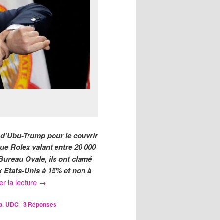
s d’Ubu-Trump pour le couvrir
e Rolex valant entre 20 000
Bureau Ovale, ils ont clamé
x Etats-Unis à 15% et non à
er la lecture
→
p
,
UDC
|
3
Réponses