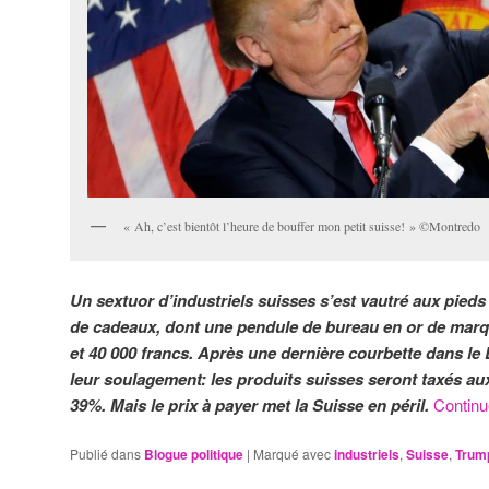
« Ah, c’est bientôt l’heure de bouffer mon petit suisse! » ©Montredo
Un sextuor d’industriels suisses s’est vautré aux pied
de cadeaux, dont une pendule de bureau en or de marqu
et 40 000 francs. Après une dernière courbette dans le 
leur soulagement: les produits suisses seront taxés au
39%. Mais le prix à payer met la Suisse en péril.
Continu
Publié dans
Blogue politique
|
Marqué avec
industriels
,
Suisse
,
Trum