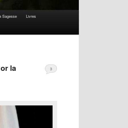
la Sagesse
Livres
or la
3