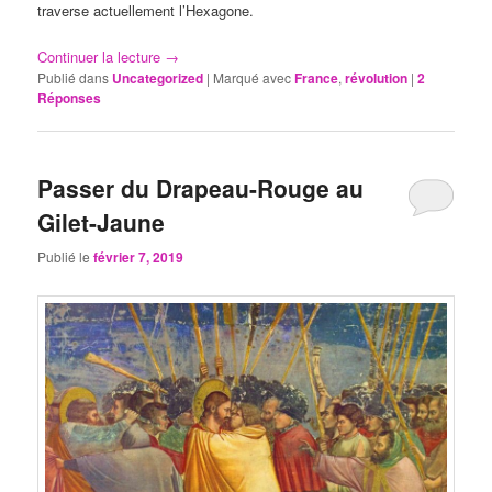
traverse actuellement l’Hexagone.
Continuer la lecture
→
Publié dans
Uncategorized
|
Marqué avec
France
,
révolution
|
2
Réponses
Passer du Drapeau-Rouge au
Gilet-Jaune
Publié le
février 7, 2019