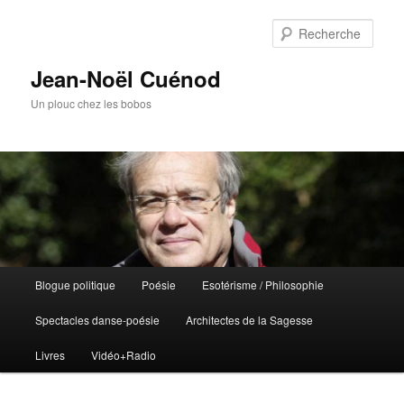
Rech
Jean-Noël Cuénod
Un plouc chez les bobos
Menu
Blogue politique
Poésie
Esotérisme / Philosophie
Aller
Aller
principal
Spectacles danse-poésie
Architectes de la Sagesse
au
au
Livres
Vidéo+Radio
contenu
contenu
principal
secondaire