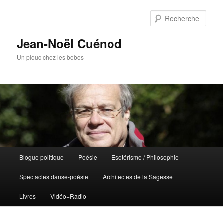
Rech
Jean-Noël Cuénod
Un plouc chez les bobos
Menu
Blogue politique
Poésie
Esotérisme / Philosophie
Aller
Aller
principal
Spectacles danse-poésie
Architectes de la Sagesse
au
au
Livres
Vidéo+Radio
contenu
contenu
principal
secondaire