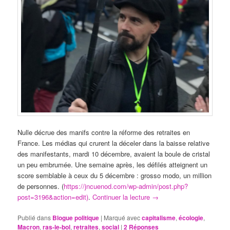
Nulle décrue des manifs contre la réforme des retraites en
France. Les médias qui crurent la déceler dans la baisse relative
des manifestants, mardi 10 décembre, avaient la boule de cristal
un peu embrumée. Une semaine après, les défilés atteignent un
score semblable à ceux du 5 décembre : grosso modo, un million
de personnes. (
https://jncuenod.com/wp-admin/post.php?
post=3196&action=edit)
.
Continuer la lecture
→
Publié dans
Blogue politique
|
Marqué avec
capitalisme
,
écologie
,
Macron
,
ras-le-bol
,
retraites
,
social
|
2
Réponses