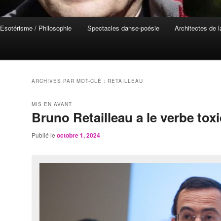
Esotérisme / Philosophie
Spectacles danse-poésie
Architectes de 
ARCHIVES PAR MOT-CLÉ :
RETAILLEAU
MIS EN AVANT
Bruno Retailleau a le verbe tox
Publié le
octobre 1, 2024