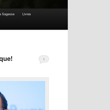
la Sagesse
Livres
ique!
1