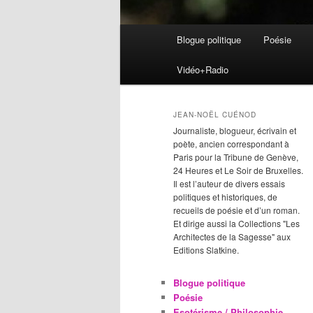
Menu
Blogue politique
Poésie
Aller
Aller
principal
Vidéo+Radio
au
au
contenu
contenu
JEAN-NOËL CUÉNOD
Journaliste, blogueur, écrivain et
principal
secondaire
poète, ancien correspondant à
Paris pour la Tribune de Genève,
24 Heures et Le Soir de Bruxelles.
Il est l’auteur de divers essais
politiques et historiques, de
recueils de poésie et d’un roman.
Et dirige aussi la Collections "Les
Architectes de la Sagesse" aux
Editions Slatkine.
Blogue politique
Poésie
Esotérisme / Philosophie