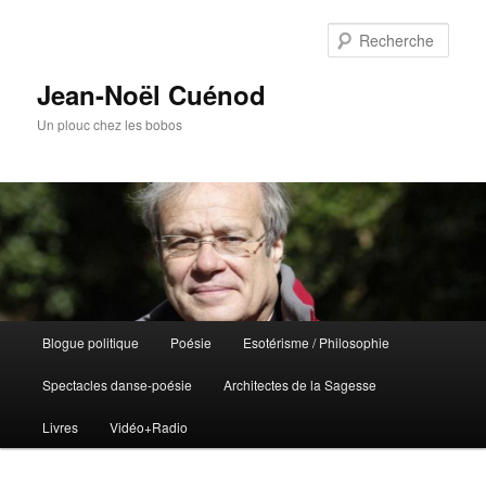
Rech
Jean-Noël Cuénod
Un plouc chez les bobos
Menu
Blogue politique
Poésie
Esotérisme / Philosophie
Aller
Aller
principal
Spectacles danse-poésie
Architectes de la Sagesse
au
au
Livres
Vidéo+Radio
contenu
contenu
principal
secondaire