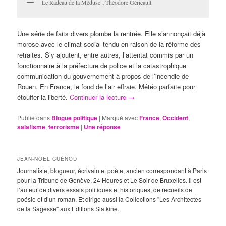
Le Radeau de la Méduse ; Théodore Géricault
Une série de faits divers plombe la rentrée. Elle s’annonçait déjà
morose avec le climat social tendu en raison de la réforme des
retraites. S’y ajoutent, entre autres, l’attentat commis par un
fonctionnaire à la préfecture de police et la catastrophique
communication du gouvernement à propos de l’incendie de
Rouen. En France, le fond de l’air effraie. Météo parfaite pour
étouffer la liberté.
Continuer la lecture
→
Publié dans
Blogue politique
|
Marqué avec
France
,
Occident
,
salafisme
,
terrorisme
|
Une
réponse
JEAN-NOËL CUÉNOD
Journaliste, blogueur, écrivain et poète, ancien correspondant à Paris
pour la Tribune de Genève, 24 Heures et Le Soir de Bruxelles. Il est
l’auteur de divers essais politiques et historiques, de recueils de
poésie et d’un roman. Et dirige aussi la Collections "Les Architectes
de la Sagesse" aux Editions Slatkine.