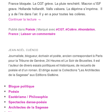
France bloquée. La CGT grève. La pluie renchérit. Macron s’ISF
grave. Hollande hollandit. Valls valsera. La déprime s’imprime. Il
y a de l’ire dans l’air. Il y en a pour toutes les colères.
Continuer la lecture
→
Publié dans
Poésie
|
Marqué avec
#CGT
,
#Colère
,
#Inondation
,
France
|
Laisser un commentaire
JEAN-NOËL CUÉNOD
Journaliste, blogueur, écrivain et poète, ancien correspondant à Paris
pour la Tribune de Genève, 24 Heures et Le Soir de Bruxelles. Il est
l’auteur de divers essais politiques et historiques, de recueils de
poésie et d’un roman. Et dirige aussi la Collections "Les Architectes
de la Sagesse" aux Editions Slatkine.
Blogue politique
Poésie
Esotérisme / Philosophie
Spectacles danse-poésie
Architectes de la Sagesse