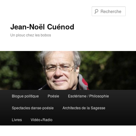
Rech
Jean-Noël Cuénod
Un plouc chez les bobos
Menu
Blogue politique
Poésie
Esotérisme / Philosophie
Aller
Aller
principal
Spectacles danse-poésie
Architectes de la Sagesse
au
au
Livres
Vidéo+Radio
contenu
contenu
principal
secondaire