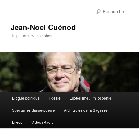
Rech
Jean-Noël Cuénod
Un plouc chez les bobos
Menu
Blogue politique
Poésie
Esotérisme / Philosophie
Aller
Aller
principal
Spectacles danse-poésie
Architectes de la Sagesse
au
au
Livres
Vidéo+Radio
contenu
contenu
principal
secondaire