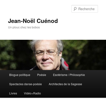
Rech
Jean-Noël Cuénod
Un plouc chez les bobos
Menu
Blogue politique
Poésie
Esotérisme / Philosophie
Aller
Aller
principal
Spectacles danse-poésie
Architectes de la Sagesse
au
au
Livres
Vidéo+Radio
contenu
contenu
principal
secondaire