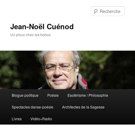
Rech
Jean-Noël Cuénod
Un plouc chez les bobos
Menu
Blogue politique
Poésie
Esotérisme / Philosophie
Aller
Aller
principal
Spectacles danse-poésie
Architectes de la Sagesse
au
au
Livres
Vidéo+Radio
contenu
contenu
principal
secondaire