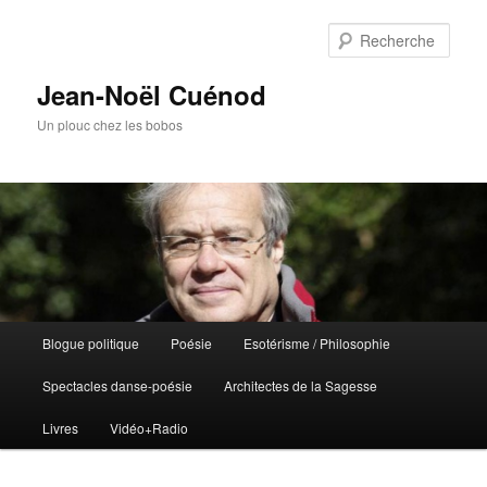
Rech
Jean-Noël Cuénod
Un plouc chez les bobos
Menu
Blogue politique
Poésie
Esotérisme / Philosophie
Aller
Aller
principal
Spectacles danse-poésie
Architectes de la Sagesse
au
au
Livres
Vidéo+Radio
contenu
contenu
principal
secondaire