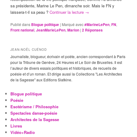
sa présidente, Marine Le Pen, dimanche soir. Mais le FN y
laissera-t-il sa peau ?
Continuer la lecture
→
Publié dans
Blogue politique
|
Marqué avec
#MarineLePen
,
FN
,
Front national
,
JeanMarieLePen
,
Marion
|
2
Réponses
JEAN-NOËL CUÉNOD
Journaliste, blogueur, écrivain et poète, ancien correspondant à Paris
pour la Tribune de Genève, 24 Heures et Le Soir de Bruxelles. Il est
l’auteur de divers essais politiques et historiques, de recueils de
poésie et d’un roman. Et dirige aussi la Collections "Les Architectes
de la Sagesse" aux Editions Slatkine.
Blogue politique
Poésie
Esotérisme / Philosophie
Spectacles danse-poésie
Architectes de la Sagesse
Livres
Vidéo+Radio