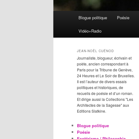
Menu
Blogue politique
Poésie
Aller
Aller
principal
Vidéo+Radio
au
au
contenu
contenu
JEAN-NOËL CUÉNOD
Journaliste, blogueur, écrivain et
principal
secondaire
poète, ancien correspondant à
Paris pour la Tribune de Genève,
24 Heures et Le Soir de Bruxelles.
Il est l’auteur de divers essais
politiques et historiques, de
recueils de poésie et d’un roman.
Et dirige aussi la Collections "Les
Architectes de la Sagesse" aux
Editions Slatkine.
Blogue politique
Poésie
Esotérisme / Philosophie