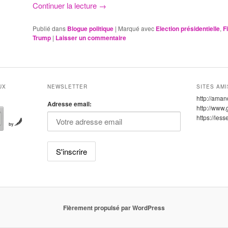
Continuer la lecture
→
Publié dans
Blogue politique
|
Marqué avec
Election présidentielle
,
Fi
Trump
|
Laisser un commentaire
UX
NEWSLETTER
SITES AMI
http://aman
Adresse email:
http://www.
https://les
by
Fièrement propulsé par WordPress