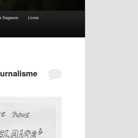
la Sagesse
Livres
ournalisme