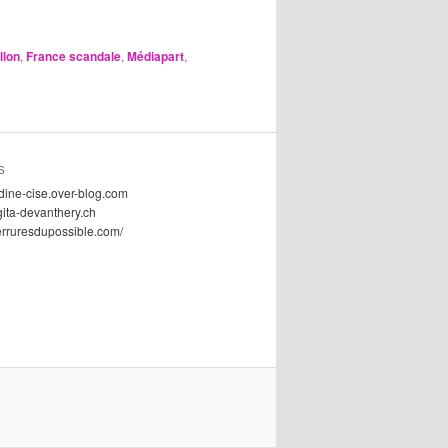
llon
,
France scandale
,
Médiapart
,
S
dine-cise.over-blog.com
gita-devanthery.ch
serruresdupossible.com/