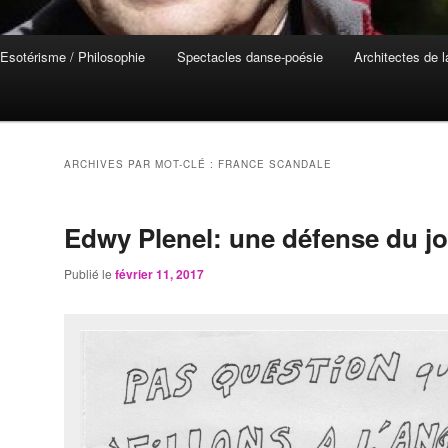
Esotérisme / Philosophie
Spectacles danse-poésie
Architectes de 
ARCHIVES PAR MOT-CLÉ :
FRANCE SCANDALE
Edwy Plenel: une défense du j
Publié le
février 11, 2017