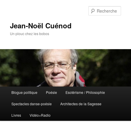
Rech
Jean-Noël Cuénod
Un plouc chez les bobos
Menu
Blogue politique
Poésie
Esotérisme / Philosophie
Aller
Aller
principal
Spectacles danse-poésie
Architectes de la Sagesse
au
au
Livres
Vidéo+Radio
contenu
contenu
principal
secondaire