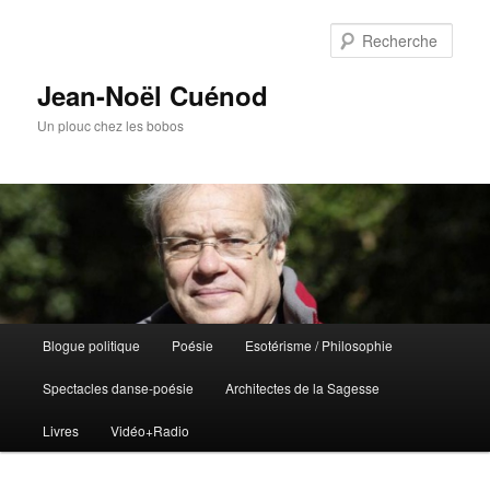
Rech
Jean-Noël Cuénod
Un plouc chez les bobos
Menu
Blogue politique
Poésie
Esotérisme / Philosophie
Aller
Aller
principal
Spectacles danse-poésie
Architectes de la Sagesse
au
au
Livres
Vidéo+Radio
contenu
contenu
principal
secondaire