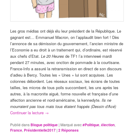
Les gros médias ont déjà élu leur président de la République. Le
gagnant est… Emmanuel Macron, on l’applaudit bien fort ! Dès
l’annonce de sa démission du gouvernement, l’ancien ministre de
l’Economie a eu droit à un traitement qui, d’ordinaire, est réservé
aux chefs d’Etat.
Le 20 Heures
de TF1 l’a interviewé mardi
pendant 27 minutes, avec onction de pommade à la courtisane.
France-Info a assuré la retransmission en direct de son discours
d’adieu à Bercy. Toutes les « Unes » lui sont acquises. Les
colonnes débordent. Les réseaux sociaux, les écrans de toutes
tailles, les micros de tous poils succombent, les uns après les
autres, à la macronite aiguë, forme nouvelle et française d’une
affection ancienne et nord-américaine, la kennedyte.
Ils ne
mourraient pas tous mais tous étaient frappés (Dessin
d’Acé)
Continuer la lecture
→
Publié dans
Blogue politique
|
Marqué avec
#Politique
,
élection
,
France
,
Présidentielle2017
|
2
Réponses