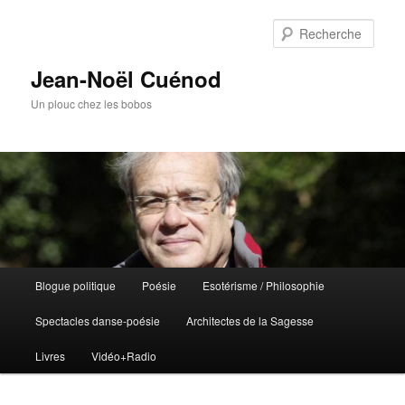
Rech
Jean-Noël Cuénod
Un plouc chez les bobos
Menu
Blogue politique
Poésie
Esotérisme / Philosophie
Aller
Aller
principal
Spectacles danse-poésie
Architectes de la Sagesse
au
au
Livres
Vidéo+Radio
contenu
contenu
principal
secondaire