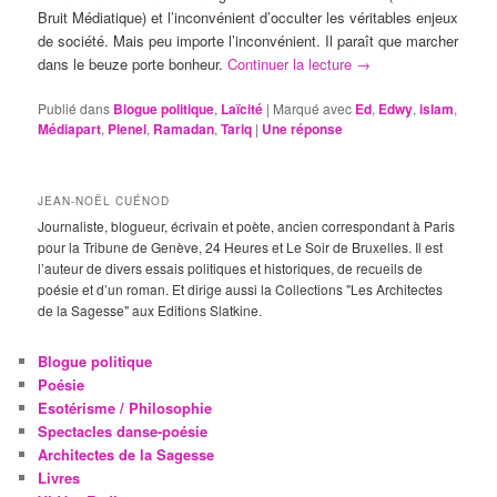
Bruit Médiatique) et l’inconvénient d’occulter les véritables enjeux
de société. Mais peu importe l’inconvénient. Il paraît que marcher
dans le beuze porte bonheur.
Continuer la lecture
→
Publié dans
Blogue politique
,
Laïcité
|
Marqué avec
Ed
,
Edwy
,
islam
,
Médiapart
,
Plenel
,
Ramadan
,
Tariq
|
Une
réponse
JEAN-NOËL CUÉNOD
Journaliste, blogueur, écrivain et poète, ancien correspondant à Paris
pour la Tribune de Genève, 24 Heures et Le Soir de Bruxelles. Il est
l’auteur de divers essais politiques et historiques, de recueils de
poésie et d’un roman. Et dirige aussi la Collections "Les Architectes
de la Sagesse" aux Editions Slatkine.
Blogue politique
Poésie
Esotérisme / Philosophie
Spectacles danse-poésie
Architectes de la Sagesse
Livres