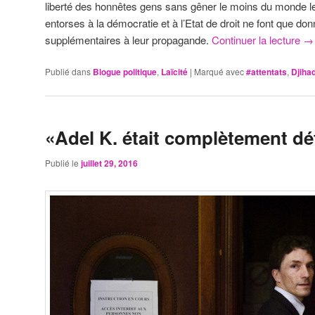
liberté des honnêtes gens sans gêner le moins du monde les 
entorses à la démocratie et à l’Etat de droit ne font que d
supplémentaires à leur propagande.
Continuer la lecture
→
Publié dans
Blogue politique
,
Laïcité
|
Marqué avec
#attentats
,
Djiha
«Adel K. était complètement d
Publié le
juillet 29, 2016