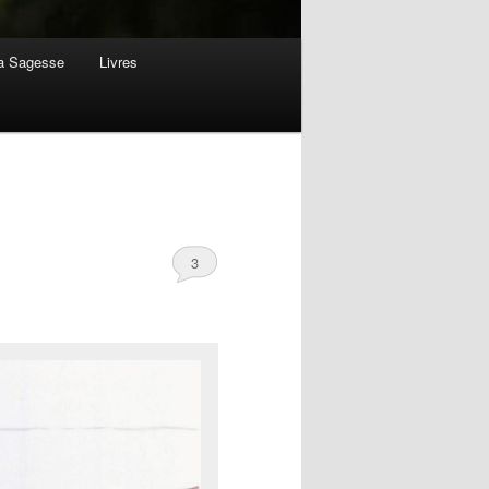
la Sagesse
Livres
3