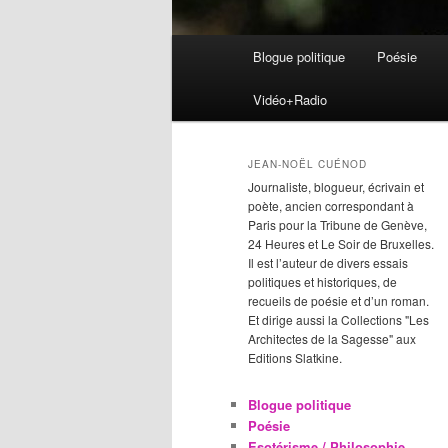
Menu
Blogue politique
Poésie
Aller
Aller
principal
Vidéo+Radio
au
au
contenu
contenu
JEAN-NOËL CUÉNOD
Journaliste, blogueur, écrivain et
principal
secondaire
poète, ancien correspondant à
Paris pour la Tribune de Genève,
24 Heures et Le Soir de Bruxelles.
Il est l’auteur de divers essais
politiques et historiques, de
recueils de poésie et d’un roman.
Et dirige aussi la Collections "Les
Architectes de la Sagesse" aux
Editions Slatkine.
Blogue politique
Poésie
Esotérisme / Philosophie