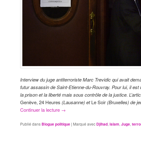
Interview du juge antiterroriste Marc Trevidic qui avait de
futur assassin de Saint-Etienne-du-Rouvray. Pour lui, il est
la prison et la liberté mais sous contrôle de la justice. L’art
Genève, 24 Heures
(Lausanne) et
Le Soir
(Bruxelles) de jeu
Continuer la lecture
→
Publié dans
Blogue politique
|
Marqué avec
Djihad
,
islam
,
Juge
,
terr