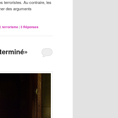
terroristes. Au contraire, les
onner des arguments
d
,
terrorisme
|
3
Réponses
éterminé»