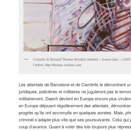
Gouache de Bernard Thomas-Roudeix intitulée « Source tarie » (2005-
l’artiste: http://thomas-roudeix.com
Les attentats de Barcelone et de Cambrils le démontrent un
juridiques, policières et militaires ne juguleront pas le terr
militairement, Daech devient en Europe encore plus virulen
en Europe déjouent régulièrement des attentats, démontran
progrès qu’ils ont accomplis en quelques années. Mais, phé
criminel s’adapte plus vite que ses poursuivants. Celui qui p
coup d’avance. Quant à voter des lois toujours plus répressi