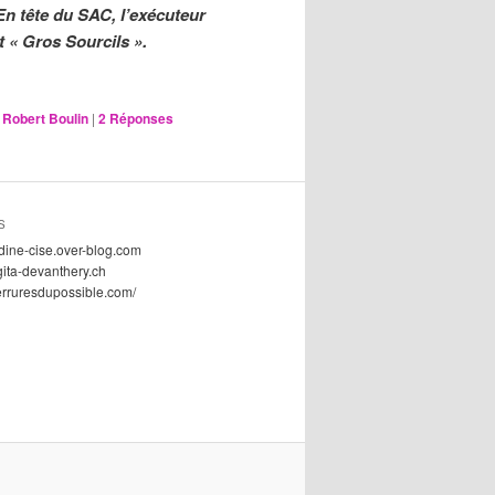
En tête du SAC, l’exécuteur
t « Gros Sourcils ».
,
Robert Boulin
|
2
Réponses
S
dine-cise.over-blog.com
gita-devanthery.ch
serruresdupossible.com/