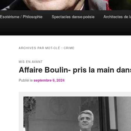
Esotérisme / Philosophie
Spectacles danse-poésie
Architectes de 
ARCHIVES PAR MOT-CLÉ :
CRIME
MIS EN AVANT
Affaire Boulin- pris la main da
Publié le
septembre 6, 2024