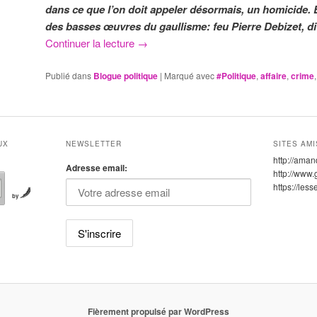
dans ce que l’on doit appeler désormais, un homicide. 
des basses œuvres du gaullisme: feu Pierre Debizet, di
Continuer la lecture
→
Publié dans
Blogue politique
|
Marqué avec
#Politique
,
affaire
,
crime
UX
NEWSLETTER
SITES AMI
http://aman
Adresse email:
http://www.
https://les
by
Fièrement propulsé par WordPress