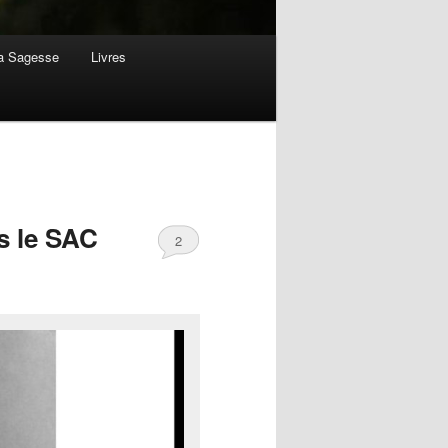
la Sagesse
Livres
ns le SAC
2