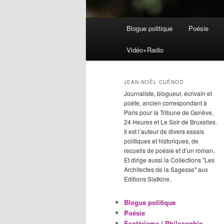
Menu
Blogue politique
Poésie
Aller
Aller
principal
Vidéo+Radio
au
au
contenu
contenu
JEAN-NOËL CUÉNOD
Journaliste, blogueur, écrivain et
principal
secondaire
poète, ancien correspondant à
Paris pour la Tribune de Genève,
24 Heures et Le Soir de Bruxelles.
Il est l’auteur de divers essais
politiques et historiques, de
recueils de poésie et d’un roman.
Et dirige aussi la Collections "Les
Architectes de la Sagesse" aux
Editions Slatkine.
Blogue politique
Poésie
Esotérisme / Philosophie