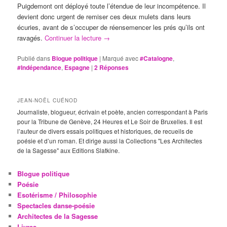
Puigdemont ont déployé toute l’étendue de leur incompétence. Il
devient donc urgent de remiser ces deux mulets dans leurs
écuries, avant de s’occuper de réensemencer les prés qu’ils ont
ravagés.
Continuer la lecture
→
Publié dans
Blogue politique
|
Marqué avec
#Catalogne
,
#Indépendance
,
Espagne
|
2
Réponses
JEAN-NOËL CUÉNOD
Journaliste, blogueur, écrivain et poète, ancien correspondant à Paris
pour la Tribune de Genève, 24 Heures et Le Soir de Bruxelles. Il est
l’auteur de divers essais politiques et historiques, de recueils de
poésie et d’un roman. Et dirige aussi la Collections "Les Architectes
de la Sagesse" aux Editions Slatkine.
Blogue politique
Poésie
Esotérisme / Philosophie
Spectacles danse-poésie
Architectes de la Sagesse
Livres