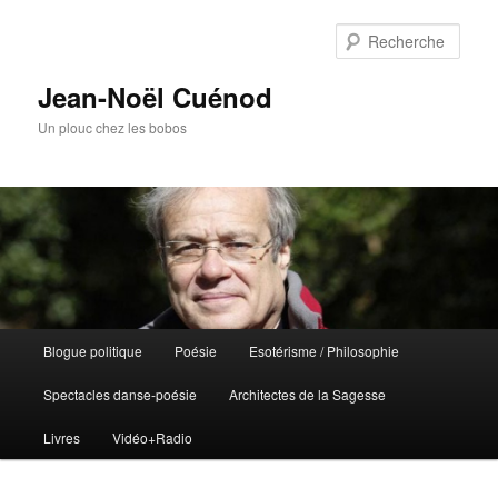
Rech
Jean-Noël Cuénod
Un plouc chez les bobos
Menu
Blogue politique
Poésie
Esotérisme / Philosophie
Aller
Aller
principal
Spectacles danse-poésie
Architectes de la Sagesse
au
au
Livres
Vidéo+Radio
contenu
contenu
principal
secondaire