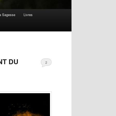
la Sagesse
Livres
ANT DU
2