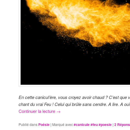
En cette canicul’ère, vous croyez avoir chaud ? C’est que 
chant du vrai Feu ! Celui qui brûle sans cendre. A lire. A ouï
Continuer la lecture
→
Publié dans
Poésie
|
Marqué avec
#canicule #feu #poesie
|
2
Répons