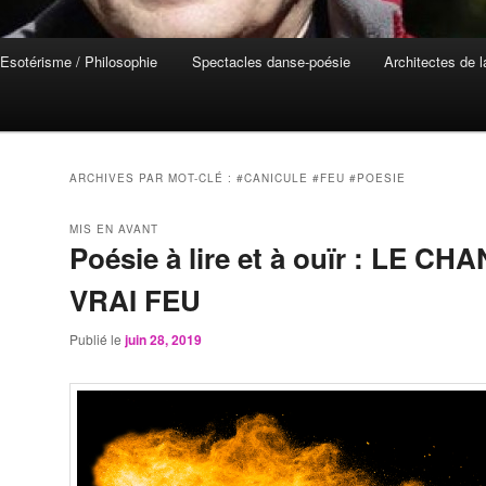
Esotérisme / Philosophie
Spectacles danse-poésie
Architectes de 
ARCHIVES PAR MOT-CLÉ :
#CANICULE #FEU #POESIE
MIS EN AVANT
Poésie à lire et à ouïr : LE CH
VRAI FEU
Publié le
juin 28, 2019