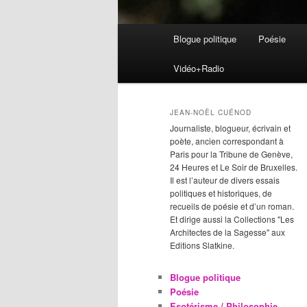
Menu
Blogue politique
Poésie
Aller
Aller
principal
Vidéo+Radio
au
au
contenu
contenu
JEAN-NOËL CUÉNOD
Journaliste, blogueur, écrivain et
principal
secondaire
poète, ancien correspondant à
Paris pour la Tribune de Genève,
24 Heures et Le Soir de Bruxelles.
Il est l’auteur de divers essais
politiques et historiques, de
recueils de poésie et d’un roman.
Et dirige aussi la Collections "Les
Architectes de la Sagesse" aux
Editions Slatkine.
Blogue politique
Poésie
Esotérisme / Philosophie