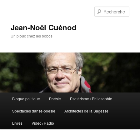
Rech
Jean-Noël Cuénod
Un plouc chez les bobos
Menu
Blogue politique
Poésie
Esotérisme / Philosophie
Aller
Aller
principal
Spectacles danse-poésie
Architectes de la Sagesse
au
au
Livres
Vidéo+Radio
contenu
contenu
principal
secondaire