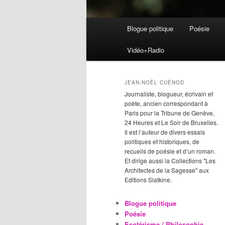
Menu
Blogue politique
Poésie
Aller
Aller
principal
Vidéo+Radio
au
au
contenu
contenu
JEAN-NOËL CUÉNOD
Journaliste, blogueur, écrivain et
principal
secondaire
poète, ancien correspondant à
Paris pour la Tribune de Genève,
24 Heures et Le Soir de Bruxelles.
Il est l’auteur de divers essais
politiques et historiques, de
recueils de poésie et d’un roman.
Et dirige aussi la Collections "Les
Architectes de la Sagesse" aux
Editions Slatkine.
Blogue politique
Poésie
Esotérisme / Philosophie