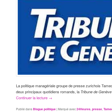
La politique managériale groupe de presse zurichois Tame
deux principaux quotidiens romands, la
Tribune de Genèv
Continuer la lecture
→
Publié dans
Blogue politique
|
Marqué avec
24Heures
,
presse
,
Tame