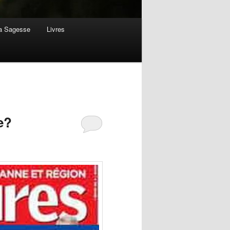
la Sagesse
Livres
e?