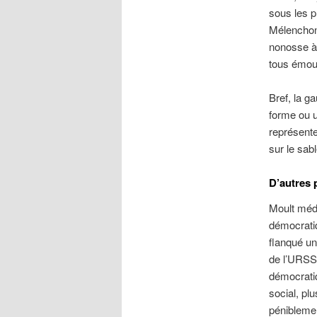
sous les p
Mélenchon.
nonosse à 
tous émou
Bref, la g
forme ou u
représente
sur le sabl
D’autres 
Moult médi
démocratiq
flanqué u
de l’URSS 
démocratiq
social, pl
péniblemen