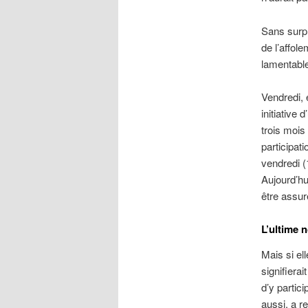
Sans surpr
de l’affol
lamentable
Vendredi, 
initiative 
trois mois 
participat
vendredi (
Aujourd’hu
être assu
L’ultime 
Mais si el
signifiera
d’y partic
aussi, a r