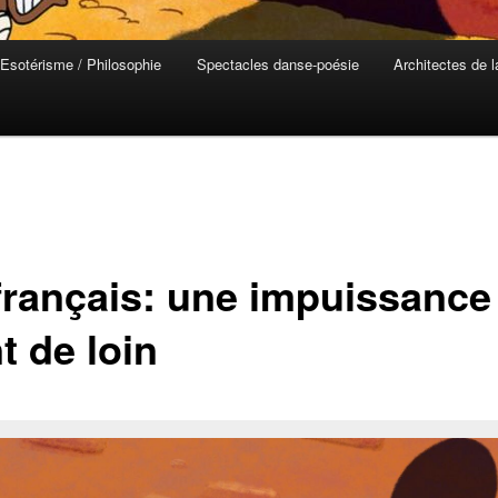
Esotérisme / Philosophie
Spectacles danse-poésie
Architectes de 
français: une impuissance
t de loin