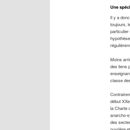
Une spéci
Il y a don
toujours, 
particulie
hypothèse 
régulièrem
Moins arri
des liens 
enseignant
classe des
Contrairem
début XXe 
la Charte 
anarcho-sy
des sectes 
ouvrière e