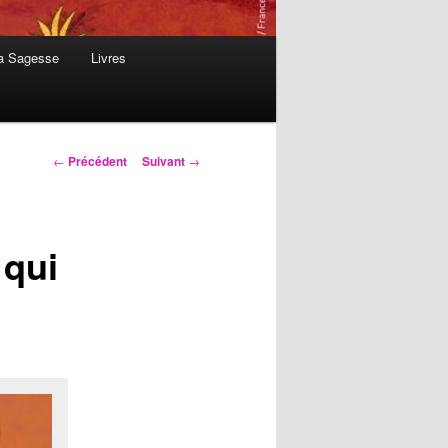
la Sagesse
Livres
Navigation
←
Précédent
Suivant
→
des
articles
 qui