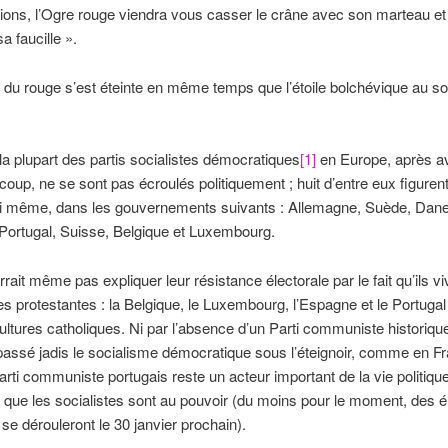
ions, l’Ogre rouge viendra vous casser le crâne avec son marteau et
a faucille ».
 du rouge s’est éteinte en même temps que l’étoile bolchévique au 
 la plupart des partis socialistes démocratiques
[1]
en Europe, après av
coup, ne se sont pas écroulés politiquement ; huit d’entre eux figurent
ui même, dans les gouvernements suivants : Allemagne, Suède, Dan
Portugal, Suisse, Belgique et Luxembourg.
rait même pas expliquer leur résistance électorale par le fait qu’ils v
es protestantes : la Belgique, le Luxembourg, l’Espagne et le Portugal
ultures catholiques. Ni par l’absence d’un Parti communiste historiqu
 passé jadis le socialisme démocratique sous l’éteignoir, comme en F
e Parti communiste portugais reste un acteur important de la vie politiq
 que les socialistes sont au pouvoir (du moins pour le moment, des é
 se dérouleront le 30 janvier prochain).