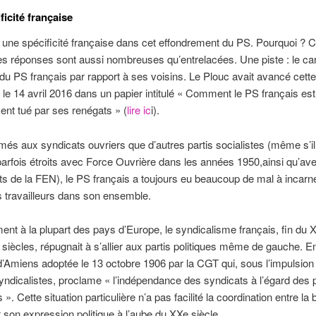
ficité française
c une spécificité française dans cet effondrement du PS. Pourquoi 
les réponses sont aussi nombreuses qu’entrelacées. Une piste : le ca
r du PS français par rapport à ses voisins. Le Plouc avait avancé cette
le 14 avril 2016 dans un papier intitulé « Comment le PS français est
ent tué par ses renégats » (
lire ic
i).
més aux syndicats ouvriers que d’autres partis socialistes (même s’il
parfois étroits avec Force Ouvrière dans les années 1950,ainsi qu’ave
s de la FEN), le PS français a toujours eu beaucoup de mal à incarne
 travailleurs dans son ensemble.
ent à la plupart des pays d’Europe, le syndicalisme français, fin du X
siècles, répugnait à s’allier aux partis politiques même de gauche. 
d’Amiens adoptée le 13 octobre 1906 par la CGT qui, sous l’impulsion
ndicalistes, proclame « l’indépendance des syndicats à l’égard des p
». Cette situation particulière n’a pas facilité la coordination entre la
t son expression politique à l’aube du XXe siècle.