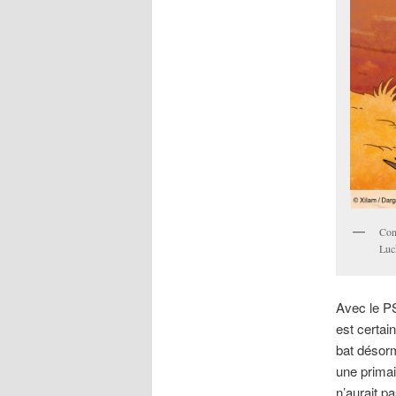
Con
Luc
Avec le PS
est certain
bat désor
une primai
n’aurait p