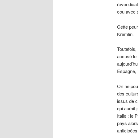
revendicat
cou avec s
Cette peur
Kremlin.
Toutefois,
accusé le 
aujourd’h
Espagne, 
On ne pour
des cultur
issus de c
qui aurait
Italie : l
pays alors
anticipées