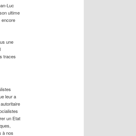
ean-Luc
son ultime
s encore
ous une
l
s traces
listes
ue leur a
utoritaire
ocialistes
er un Etat
iques,
s à nos