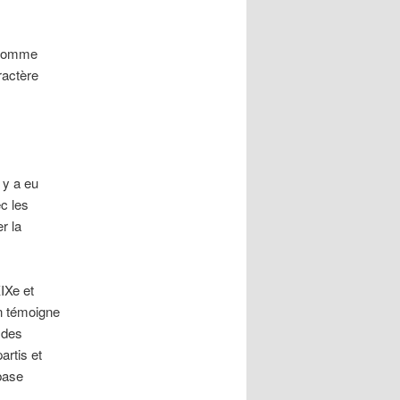
? Comme
ractère
 y a eu
c les
r la
IXe et
En témoigne
 des
artis et
 base