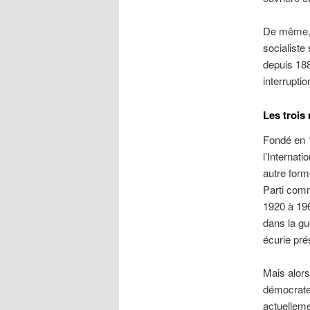
De même, 
socialiste
depuis 188
interrupti
Les trois
Fondé en 1
l’Internat
autre form
Parti comm
1920 à 196
dans la gu
écurie pré
Mais alors,
démocrate,
actuelleme