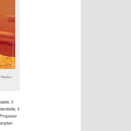
 Marina /
able, il
ntielle, il
 Proposer
tanplan