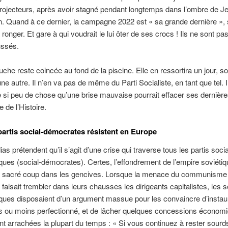
rojecteurs, après avoir stagné pendant longtemps dans l’ombre de J
 Quand à ce dernier, la campagne 2022 est « sa grande dernière », 
ronger. Et gare à qui voudrait le lui ôter de ses crocs ! Ils ne sont pa
ssés.
auche reste coincée au fond de la piscine. Elle en ressortira un jour, s
ne autre. Il n’en va pas de même du Parti Socialiste, en tant que tel. I
 si peu de chose qu’une brise mauvaise pourrait effacer ses dernière
e de l’Histoire.
partis social-démocrates résistent en Europe
as prétendent qu’il s’agit d’une crise qui traverse tous les partis socia
ues (social-démocrates). Certes, l’effondrement de l’empire soviétiq
n sacré coup dans les gencives. Lorsque la menace du communisme a
faisait trembler dans leurs chausses les dirigeants capitalistes, les s
ues disposaient d’un argument massue pour les convaincre d’instaur
us ou moins perfectionné, et de lâcher quelques concessions économ
t arrachées la plupart du temps : « Si vous continuez à rester sourd