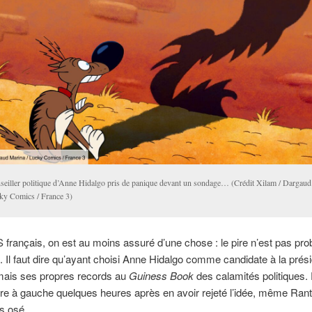
seiller politique d’Anne Hidalgo pris de panique devant un sondage… (Crédit Xilam / Dargaud
ky Comics / France 3)
 français, on est au moins assuré d’une chose : le pire n’est pas prob
. Il faut dire qu’ayant choisi Anne Hidalgo comme candidate à la préside
mais ses propres records au
Guiness Book
des calamités politiques.
re à gauche quelques heures après en avoir rejeté l’idée, même Ran
as osé.