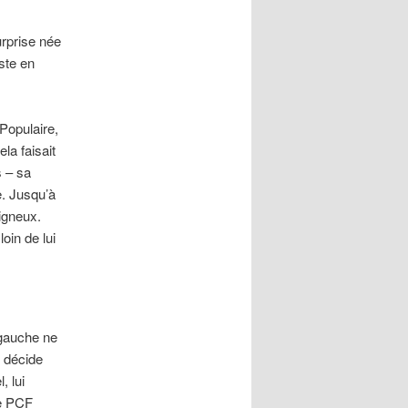
urprise née
ste en
 Populaire,
ela faisait
s – sa
e. Jusqu’à
igneux.
oin de lui
 gauche ne
t décide
, lui
le PCF