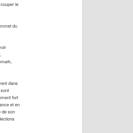
 couper le
sommet du
oir
,
emark,
ivent dans
 sont
ement fort
rance et en
ue de son
lections