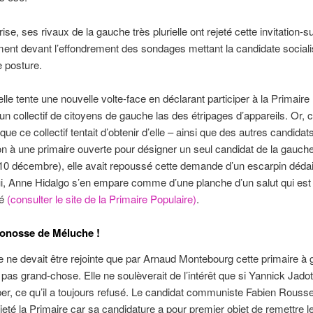
ise, ses rivaux de la gauche très plurielle ont rejeté cette invitation-s
ement devant l’effondrement des sondages mettant la candidate sociali
 posture.
elle tente une nouvelle volte-face en déclarant participer à la Primaire
d’un collectif de citoyens de gauche las des étripages d’appareils. Or, c
que ce collectif tentait d’obtenir d’elle – ainsi que des autres candidat
ion à une primaire ouverte pour désigner un seul candidat de la gauch
10 décembre), elle avait repoussé cette demande d’un escarpin déda
i, Anne Hidalgo s’en empare comme d’une planche d’un salut qui est l
ré
(consulter le site de la Primaire Populaire)
.
nonosse de Méluche !
le ne devait être rejointe que par Arnaud Montebourg cette primaire à
it pas grand-chose. Elle ne soulèverait de l’intérêt que si Yannick Jado
iper, ce qu’il a toujours refusé. Le candidat communiste Fabien Roussel
ejeté la Primaire car sa candidature a pour premier objet de remettre 