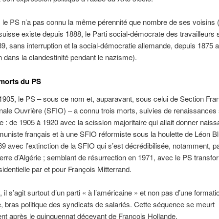
le PS n’a pas connu la même pérennité que nombre de ses voisins (l
 suisse existe depuis 1888, le Parti social-démocrate des travailleurs
9, sans interruption et la social-démocratie allemande, depuis 1875 
on dans la clandestinité pendant le nazisme).
 morts du PS
905, le PS – sous ce nom et, auparavant, sous celui de Section Fra
ionale Ouvrière (SFIO) ­– a connu trois morts, suivies de renaissance
e : de 1905 à 1920 avec la scission majoritaire qui allait donner nais
uniste français et à une SFIO réformiste sous la houlette de Léon B
9 avec l’extinction de la SFIO qui s’est décrédibilisée, notamment, pa
erre d’Algérie ; semblant de résurrection en 1971, avec le PS transf
sidentielle par et pour François Mitterrand.
 il s’agit surtout d’un parti « à l’américaine » et non pas d’une formati
 bras politique des syndicats de salariés. Cette séquence se meurt
nt après le quinquennat décevant de François Hollande.