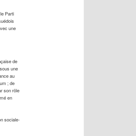
e Parti
 suédois
avec une
nçaise de
s sous une
sance au
lum ; de
r son rôle
ormé en
on sociale-