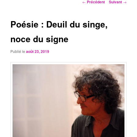
Navigation
←
Précédent
Suivant
→
des
articles
Poésie : Deuil du singe,
noce du signe
Publié le
août 23, 2019