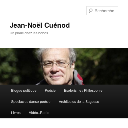
Rech
Jean-Noël Cuénod
Un plouc chez les bobos
Menu
Blogue politique
Poésie
Esotérisme / Philosophie
Aller
principal
Spectacles danse-poésie
Architectes de la Sagesse
au
Livres
Vidéo+Radio
contenu
principal