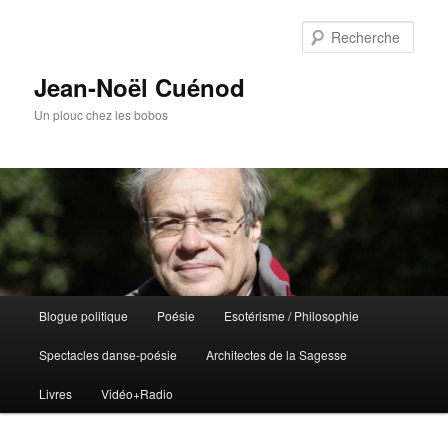
Rech
Jean-Noël Cuénod
Un plouc chez les bobos
Menu
Blogue politique
Poésie
Esotérisme / Philosophie
Aller
Aller
principal
Spectacles danse-poésie
Architectes de la Sagesse
au
au
Livres
Vidéo+Radio
contenu
contenu
principal
secondaire