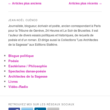
Navigation
←
Articles plus anciens
Articles plus récents
→
des
articles
JEAN-NOËL CUÉNOD
Journaliste, blogueur, écrivain et poète, ancien correspondant à Paris
pour la Tribune de Genève, 24 Heures et Le Soir de Bruxelles. Il est
l’auteur de divers essais politiques et historiques, de recueils de
poésie et d’un roman. Et dirige aussi la Collections "Les Architectes
de la Sagesse" aux Editions Slatkine.
Blogue politique
Poésie
Esotérisme / Philosophie
Spectacles danse-poésie
Architectes de la Sagesse
Livres
Vidéo+Radio
RETROUVEZ MOI SUR LES RÉSEAUX SOCIAUX