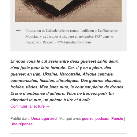
Illustration de Lalande tirée du roman-feuilleton « La Guerre des
Mouches » de Jacques Spitz paru en novembre 1937 dans le
magazine « Regard » ©Wikimedia Commons
Et nous voilà le cul assis entre deux guerres! Enfin deux,
c’est juste pour faire formule. Car, il y en a plein, des
guerres: en Iran, Ukraine, Narcotrafie, Afrique centrale,
commerciales, fiscales, climatiques. Des guerres chaudes,
froides, tièdes. N’en jetez plus, la cour est pleine de drones.
Drone d’ambiance d’ailleurs. Vous ne trouvez pas? En
attendant le pire, un poème à lire et à ouïr.
Continuer la lecture
→
Publié dans
Uncategorized
|
Marqué avec
guerre
,
podcast
,
Poésie
|
Une
réponse