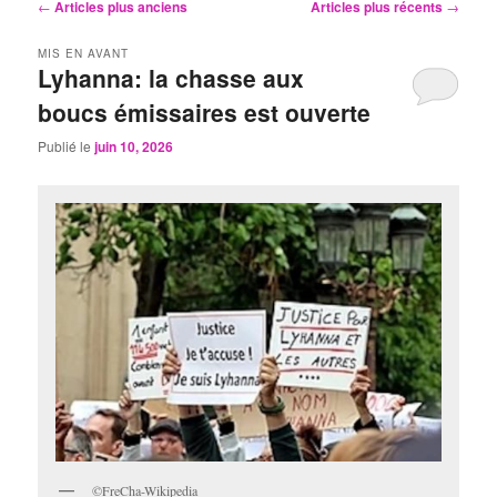
Navigation
←
Articles plus anciens
Articles plus récents
→
des
articles
MIS EN AVANT
Lyhanna: la chasse aux
boucs émissaires est ouverte
Publié le
juin 10, 2026
©FreCha-Wikipedia