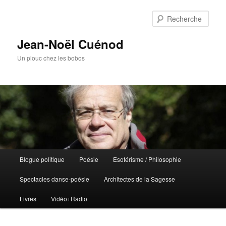
Rech
Jean-Noël Cuénod
Un plouc chez les bobos
Menu
Blogue politique
Poésie
Esotérisme / Philosophie
Aller
principal
Spectacles danse-poésie
Architectes de la Sagesse
au
Livres
Vidéo+Radio
contenu
principal