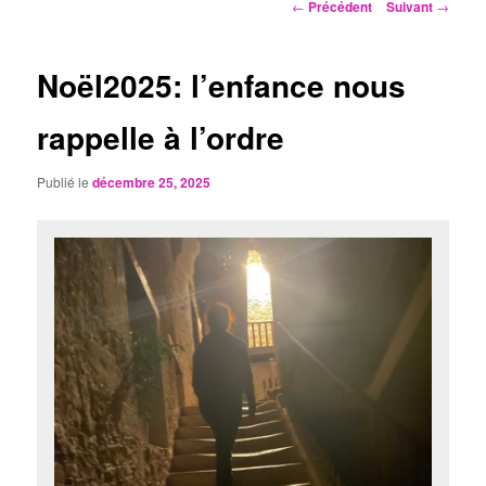
Navigation
←
Précédent
Suivant
→
des
articles
Noël2025: l’enfance nous
rappelle à l’ordre
Publié le
décembre 25, 2025