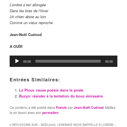
L’ombre s’est allongée
Dans les bras de l’hiver
Un chien aboie au loin
Comme un vieux reproche
Jean-Noël Cuénod
A OUÏR
Lecteur
00:00
00:00
audio
Entrées Similaires:
Le Plouc cause poésie dans le poste
Buzyn: résister à la tentation du bouc émissaire
Ce contenu a été publié dans
Poésie
par
Jean-Noël Cuénod
. Mettez-
le en favori avec son
permalien
.
2 RÉFLEXIONS SUR «
NOËL2025: L’ENFANCE NOUS RAPPELLE À L’ORDRE
»