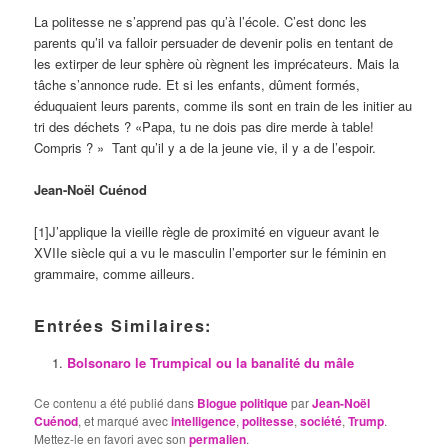
La politesse ne s’apprend pas qu’à l’école. C’est donc les
parents qu’il va falloir persuader de devenir polis en tentant de
les extirper de leur sphère où règnent les imprécateurs. Mais la
tâche s’annonce rude. Et si les enfants, dûment formés,
éduquaient leurs parents, comme ils sont en train de les initier au
tri des déchets ? «Papa, tu ne dois pas dire merde à table!
Compris ? » Tant qu’il y a de la jeune vie, il y a de l’espoir.
Jean-Noël Cuénod
[1]J’applique la vieille règle de proximité en vigueur avant le
XVIIe siècle qui a vu le masculin l’emporter sur le féminin en
grammaire, comme ailleurs.
Entrées Similaires:
Bolsonaro le Trumpical ou la banalité du mâle
Ce contenu a été publié dans
Blogue politique
par
Jean-Noël
Cuénod
, et marqué avec
intelligence
,
politesse
,
société
,
Trump
.
Mettez-le en favori avec son
permalien
.