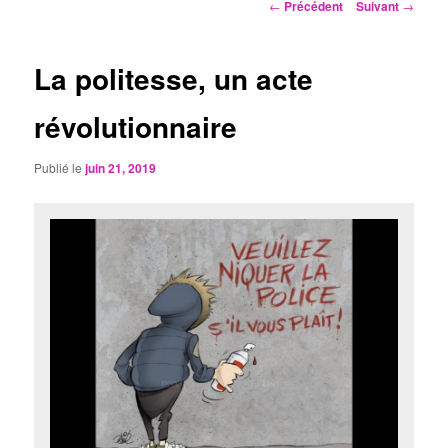
Navigation
←
Précédent
Suivant
→
des
articles
La politesse, un acte
révolutionnaire
Publié le
juin 21, 2019