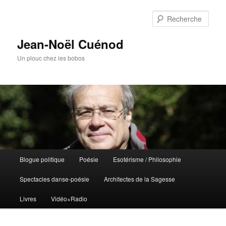
Rech
Jean-Noël Cuénod
Un plouc chez les bobos
Menu
Blogue politique
Poésie
Esotérisme / Philosophie
Aller
principal
Spectacles danse-poésie
Architectes de la Sagesse
au
Livres
Vidéo+Radio
contenu
principal