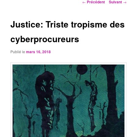
Navigation
←
Précédent
Suivant
→
des
articles
Justice: Triste tropisme des
cyberprocureurs
Publié le
mars 16, 2018