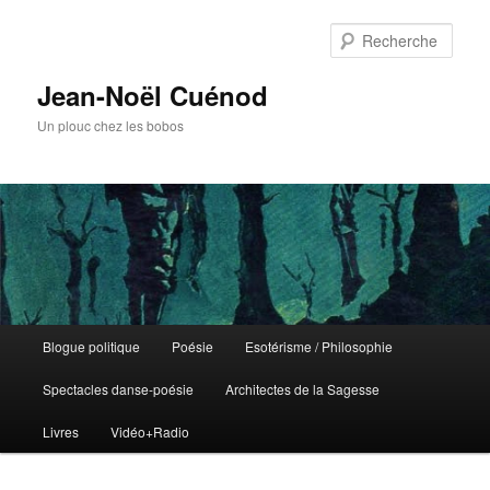
Rech
Jean-Noël Cuénod
Un plouc chez les bobos
Menu
Blogue politique
Poésie
Esotérisme / Philosophie
Aller
principal
Spectacles danse-poésie
Architectes de la Sagesse
au
Livres
Vidéo+Radio
contenu
principal