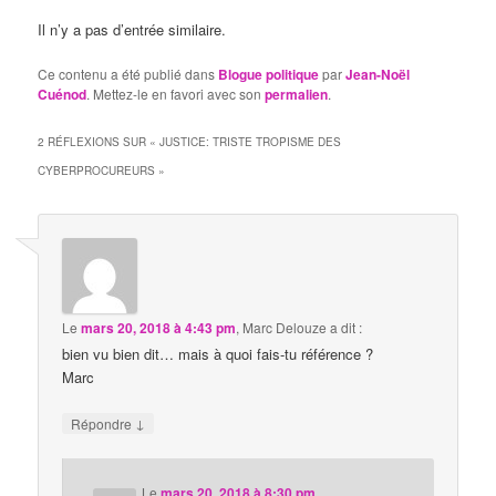
Il n’y a pas d’entrée similaire.
Ce contenu a été publié dans
Blogue politique
par
Jean-Noël
Cuénod
. Mettez-le en favori avec son
permalien
.
2 RÉFLEXIONS SUR «
JUSTICE: TRISTE TROPISME DES
CYBERPROCUREURS
»
Le
mars 20, 2018 à 4:43 pm
,
Marc Delouze
a dit :
bien vu bien dit… mais à quoi fais-tu référence ?
Marc
↓
Répondre
Le
mars 20, 2018 à 8:30 pm
,