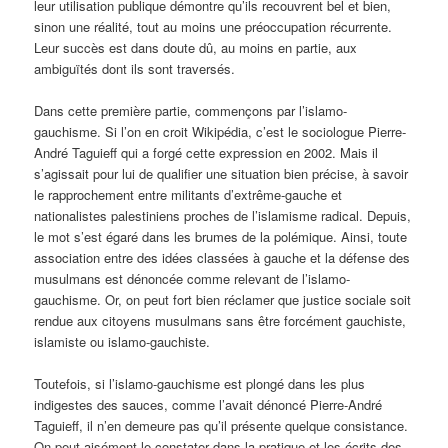
leur utilisation publique démontre qu’ils recouvrent bel et bien,
sinon une réalité, tout au moins une préoccupation récurrente.
Leur succès est dans doute dû, au moins en partie, aux
ambiguïtés dont ils sont traversés.
Dans cette première partie, commençons par l’islamo-
gauchisme. Si l’on en croit Wikipédia, c’est le sociologue Pierre-
André Taguieff qui a forgé cette expression en 2002. Mais il
s’agissait pour lui de qualifier une situation bien précise, à savoir
le rapprochement entre militants d’extrême-gauche et
nationalistes palestiniens proches de l’islamisme radical. Depuis,
le mot s’est égaré dans les brumes de la polémique. Ainsi, toute
association entre des idées classées à gauche et la défense des
musulmans est dénoncée comme relevant de l’islamo-
gauchisme. Or, on peut fort bien réclamer que justice sociale soit
rendue aux citoyens musulmans sans être forcément gauchiste,
islamiste ou islamo-gauchiste.
Toutefois, si l’islamo-gauchisme est plongé dans les plus
indigestes des sauces, comme l’avait dénoncé Pierre-André
Taguieff, il n’en demeure pas qu’il présente quelque consistance.
On peut aisément le constater dans la pratique et les écrits des