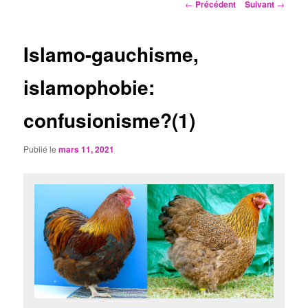
Navigation
←
Précédent
Suivant
→
des
articles
Islamo-gauchisme,
islamophobie:
confusionisme?(1)
Publié le
mars 11, 2021