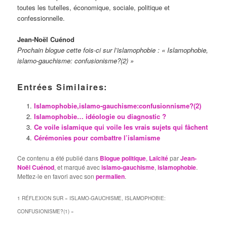
toutes les tutelles, économique, sociale, politique et
confessionnelle.
Jean-Noël Cuénod
Prochain blogue cette fois-ci sur l’islamophobie : « Islamophobie,
islamo-gauchisme: confusionisme?(2) »
Entrées Similaires:
Islamophobie,islamo-gauchisme:confusionnisme?(2)
Islamophobie… idéologie ou diagnostic ?
Ce voile islamique qui voile les vrais sujets qui fâchent
Cérémonies pour combattre l’islamisme
Ce contenu a été publié dans
Blogue politique
,
Laïcité
par
Jean-
Noël Cuénod
, et marqué avec
islamo-gauchisme
,
islamophobie
.
Mettez-le en favori avec son
permalien
.
1 RÉFLEXION SUR «
ISLAMO-GAUCHISME, ISLAMOPHOBIE:
CONFUSIONISME?(1)
»