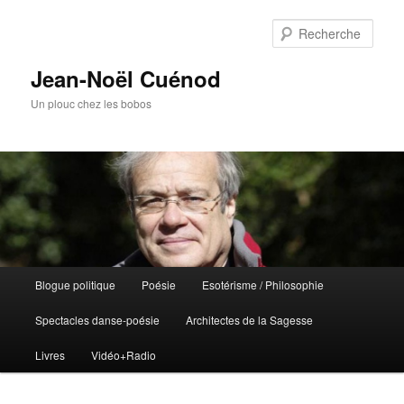
Rech
Jean-Noël Cuénod
Un plouc chez les bobos
Menu
Blogue politique
Poésie
Esotérisme / Philosophie
Aller
principal
Spectacles danse-poésie
Architectes de la Sagesse
au
Livres
Vidéo+Radio
contenu
principal