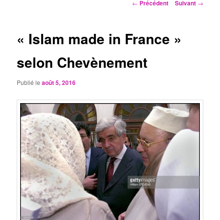
Navigation
←
Précédent
Suivant
→
des
articles
« Islam made in France »
selon Chevènement
Publié le
août 5, 2016