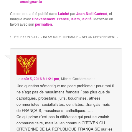
enseignante
Ce contenu a été publié dans
Laïcité
par
Jean-Noël Cuénod
, et
marqué avec
Chevènement
,
France
,
islam
,
laïcité
. Mettez-le en
favori avec son
permalien
.
1 RÉFLEXION SUR «
« ISLAM MADE IN FRANCE » SELON CHEVÈNEMENT
»
Le
août 5, 2016 à 1:21 pm
,
Michel Carrière
a dit :
Une question sémantique me pose problème : pour moi il
ne s’agit pas de musulmans français ( pas plus que de
catholiques, protestans, juifs, boudhistes, athées,
communistes, socialialistes, centristes…français mais
de FRANÇAIS, musulmans, catholiques……
Ce qui prime n’est pas la différence qui peut se vouloir
communautaire, mais le lien commun CITOYEN OU
CITOYENNE DE LA REPUBLIQUE FRANÇAISE sur les