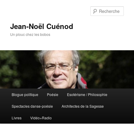
Rech
Jean-Noël Cuénod
Un plouc chez les bobos
Menu
Blogue politique
Poésie
Esotérisme / Philosophie
Aller
principal
Spectacles danse-poésie
Architectes de la Sagesse
au
Livres
Vidéo+Radio
contenu
principal