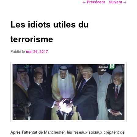
Navigation
←
Précédent
Suivant
→
des
articles
Les idiots utiles du
terrorisme
Publié le
mai 26, 2017
Après l’attentat de Manchester, les réseaux sociaux crépitent de