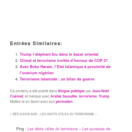
Entrées Similaires:
Trump l’éléphant fou dans le bazar oriental
Climat et terrorisme invités d’horreur de COP 21
Avec Boko Haram, l’Etat Islamique à proximité de
l’uranium nigérien
Terrorisme islamiste : un bilan de guerre
Ce contenu a été publié dans
Blogue politique
par
Jean-Noël
Cuénod
, et marqué avec
Arabie Saoudite
,
terrorisme
,
Trump
.
Mettez-le en favori avec son
permalien
.
1 RÉFLEXION SUR «
LES IDIOTS UTILES DU TERRORISME
»
Ping :
Les idiots utiles du terrorisme – Les punaises de