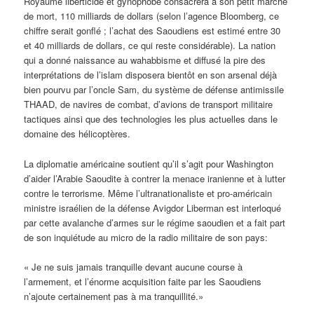
Royaume liberticide et gynophobe consacrera à son petit marché
de mort, 110 milliards de dollars (selon l’agence Bloomberg, ce
chiffre serait gonflé ; l’achat des Saoudiens est estimé entre 30
et 40 milliards de dollars, ce qui reste considérable). La nation
qui a donné naissance au wahabbisme et diffusé la pire des
interprétations de l’islam disposera bientôt en son arsenal déjà
bien pourvu par l’oncle Sam, du système de défense antimissile
THAAD, de navires de combat, d’avions de transport militaire
tactiques ainsi que des technologies les plus actuelles dans le
domaine des hélicoptères.
La diplomatie américaine soutient qu’il s’agit pour Washington
d’aider l’Arabie Saoudite à contrer la menace iranienne et à lutter
contre le terrorisme. Même l’ultranationaliste et pro-américain
ministre israélien de la défense Avigdor Liberman est interloqué
par cette avalanche d’armes sur le régime saoudien et a fait part
de son inquiétude au micro de la radio militaire de son pays:
« Je ne suis jamais tranquille devant aucune course à
l’armement, et l’énorme acquisition faite par les Saoudiens
n’ajoute certainement pas à ma tranquillité.»