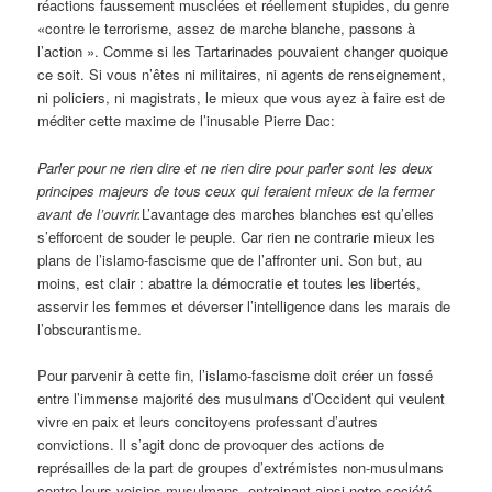
réactions faussement musclées et réellement stupides, du genre
«contre le terrorisme, assez de marche blanche, passons à
l’action ». Comme si les Tartarinades pouvaient changer quoique
ce soit. Si vous n’êtes ni militaires, ni agents de renseignement,
ni policiers, ni magistrats, le mieux que vous ayez à faire est de
méditer cette maxime de l’inusable Pierre Dac:
Parler pour ne rien dire et ne rien dire pour parler sont les deux
principes majeurs de tous ceux qui feraient mieux de la fermer
avant de l’ouvrir.
L’avantage des marches blanches est qu’elles
s’efforcent de souder le peuple. Car rien ne contrarie mieux les
plans de l’islamo-fascisme que de l’affronter uni. Son but, au
moins, est clair : abattre la démocratie et toutes les libertés,
asservir les femmes et déverser l’intelligence dans les marais de
l’obscurantisme.
Pour parvenir à cette fin, l’islamo-fascisme doit créer un fossé
entre l’immense majorité des musulmans d’Occident qui veulent
vivre en paix et leurs concitoyens professant d’autres
convictions. Il s’agit donc de provoquer des actions de
représailles de la part de groupes d’extrémistes non-musulmans
contre leurs voisins musulmans, entrainant ainsi notre société