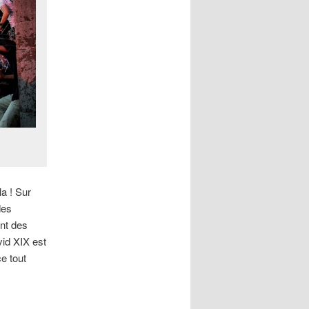
a ! Sur
des
nt des
vid XIX est
e tout