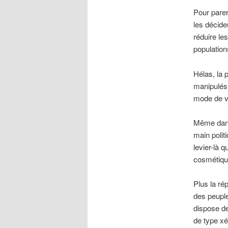
Pour parer
les décide
réduire le
population
Hélas, la 
manipulés 
mode de vi
Même dans
main politi
levier-là q
cosmétique
Plus la ré
des peuple
dispose de
de type xé