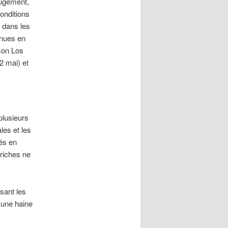
jugement,
onditions
 dans les
enues en
son Los
2 mai) et
plusieurs
les et les
sés en
riches ne
sant les
 une haine