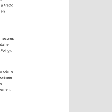
t
à Radio
 en
s mesures
gtaine
 Poing
).
 pandémie
réprimée
de
riement