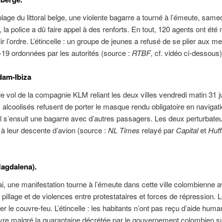
plage du littoral belge, une violente bagarre a tourné à l’émeute, samed
la police a dû faire appel à des renforts. En tout, 120 agents ont été 
lir l’ordre. L’étincelle : un groupe de jeunes a refusé de se plier aux m
-19 ordonnées par les autorités (source :
RTBF
, cf. vidéo ci-dessous)
dam-Ibiza
le vol de la compagnie KLM reliant les deux villes vendredi matin 31 ju
alcoolisés refusent de porter le masque rendu obligatoire en navigat
Il s’ensuit une bagarre avec d’autres passagers. Les deux perturbate
s à leur descente d’avion (source :
NL Times
relayé par
Capital
et
Huff
Magdalena).
i, une manifestation tourne à l’émeute dans cette ville colombienne 
pillage et de violences entre protestataires et forces de répression. 
er le couvre-feu. L’étincelle : les habitants n’ont pas reçu d’aide human
vre malgré la quarantaine décrétée par le gouvernement colombien s