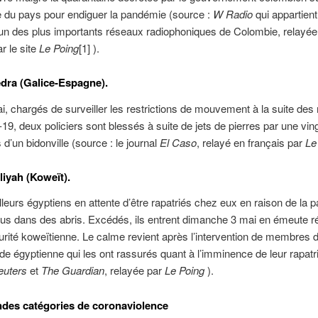
e du pays pour endiguer la pandémie (source :
W Radio
qui appartien
l’un des plus importants réseaux radiophoniques de Colombie, relayée
r le site
Le Poing
[1] ).
dra (Galice-Espagne).
i, chargés de surveiller les restrictions de mouvement à la suite de
-19, deux policiers sont blessés à suite de jets de pierres par une vin
 d’un bidonville (source : le journal
El Caso
, relayé en français par
Le
liyah (Koweït).
lleurs égyptiens en attente d’être rapatriés chez eux en raison de la
us dans des abris. Excédés, ils entrent dimanche 3 mai en émeute 
urité koweïtienne. Le calme revient après l’intervention de membres 
e égyptienne qui les ont rassurés quant à l’imminence de leur rapat
euters
et
The Guardian
, relayée par
Le Poing
).
ndes catégories de coronaviolence