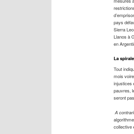
mesures an
restrictio
d’empriso
pays défav
Sierra Leo
Llanos à G
en Argenti
La spirale
Tout indiq
mois voire
injustices
pauvres, 
seront pa
A contrar
algorithme
collective