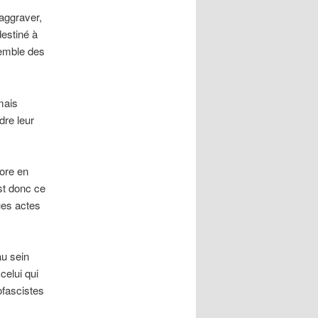
’aggraver,
destiné à
semble des
mais
dre leur
ore en
est donc ce
ques actes
au sein
celui qui
ofascistes