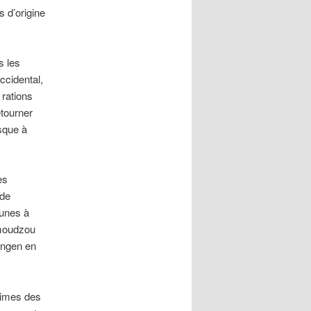
s d’origine
s les
ccidental,
rations
étourner
sque à
es
 de
eunes à
amoudzou
ingen en
ctimes des