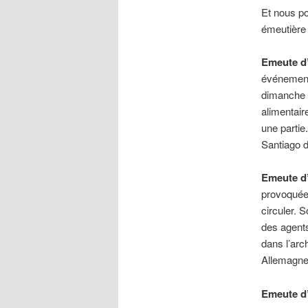
Et nous po
émeutière 
Emeute d’
événements
dimanche 3
alimentair
une partie
Santiago d
Emeute d’
provoquées
circuler. 
des agent
dans l’arc
Allemagne (
Emeute d’