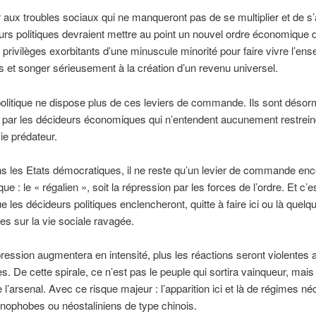
 aux troubles sociaux qui ne manqueront pas de se multiplier et de s
urs politiques devraient mettre au point un nouvel ordre économique 
s privilèges exorbitants d’une minuscule minorité pour faire vivre l’en
s et songer sérieusement à la création d’un revenu universel.
politique ne dispose plus de ces leviers de commande. Ils sont désor
par les décideurs économiques qui n’entendent aucunement restrein
e prédateur.
 les Etats démocratiques, il ne reste qu’un levier de commande enc
que : le « régalien », soit la répression par les forces de l’ordre. Et c’
ue les décideurs politiques enclencheront, quitte à faire ici ou là quel
s sur la vie sociale ravagée.
pression augmentera en intensité, plus les réactions seront violentes 
s. De cette spirale, ce n’est pas le peuple qui sortira vainqueur, mais 
 l’arsenal. Avec ce risque majeur : l’apparition ici et là de régimes né
nophobes ou néostaliniens de type chinois.