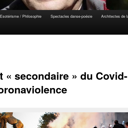
Esotérisme / Philosophie
Spectacles danse-poésie
Architectes de 
et « secondaire » du Covid-
coronaviolence