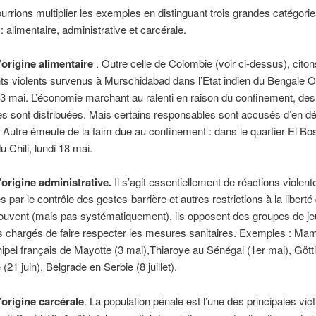
urrions multiplier les exemples en distinguant trois grandes catégorie
: alimentaire, administrative et carcérale.
origine alimentaire
. Outre celle de Colombie (voir ci-dessus), citon
 violents survenus à Murschidabad dans l’Etat indien du Bengale O
 mai. L’économie marchant au ralenti en raison du confinement, des 
es sont distribuées. Mais certains responsables sont accusés d’en d
. Autre émeute de la faim due au confinement : dans le quartier El Bo
u Chili, lundi 18 mai.
origine administrative.
Il s’agit essentiellement de réactions violent
 par le contrôle des gestes-barrière et autres restrictions à la liberté
Souvent (mais pas systématiquement), ils opposent des groupes de j
s chargés de faire respecter les mesures sanitaires. Exemples : M
hipel français de Mayotte (3 mai),Thiaroye au Sénégal (1er mai), Gött
21 juin), Belgrade en Serbie (8 juillet).
origine carcérale
. La population pénale est l’une des principales vi