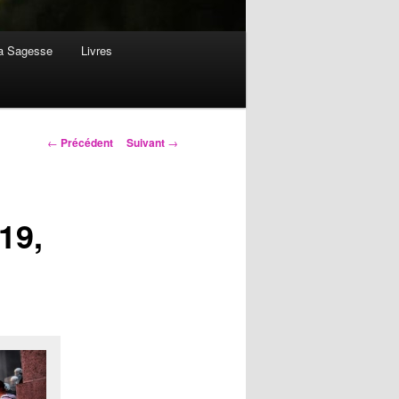
la Sagesse
Livres
Navigation
←
Précédent
Suivant
→
des
articles
19,