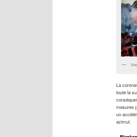
Eme
La coronav
toute la s
conséquenc
mesures pr
un accélér
azimut.
– Blanken