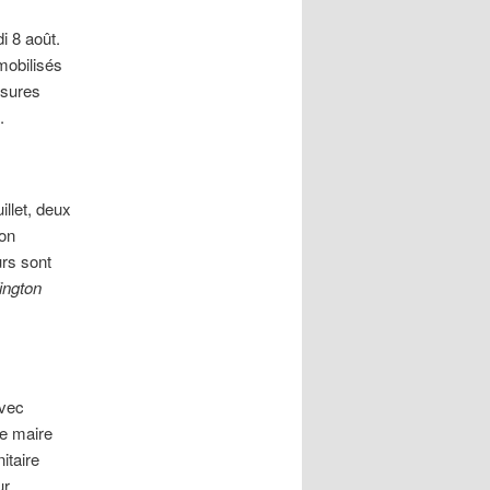
i 8 août.
mobilisés
esures
.
illet, deux
ion
urs sont
ington
avec
Le maire
itaire
ur