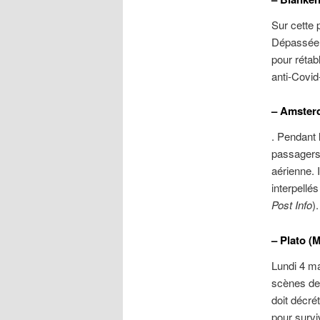
Sur cette 
Dépassée, 
pour rétab
anti-Covid
– Amster
. Pendant 
passagers 
aérienne. 
interpellé
Post Info
).
– Plato (
Lundi 4 ma
scènes de 
doit décrét
pour survi