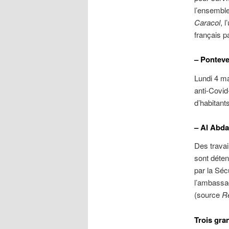
l’ensembl
Caracol
, 
français pa
– Ponteve
Lundi 4 ma
anti-Covid
d’habitants
– Al Abda
Des travai
sont déten
par la Séc
l’ambassad
(source
R
Trois gra