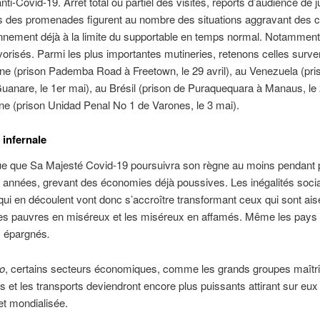
ti-Covid-19. Arrêt total ou partiel des visites, reports d’audience de 
ns des promenades figurent au nombre des situations aggravant des c
nnement déjà à la limite du supportable en temps normal. Notamment
orisés. Parmi les plus importantes mutineries, retenons celles surv
ne (prison Pademba Road à Freetown, le 29 avril), au Venezuela (pri
uanare, le 1er mai), au Brésil (prison de Puraquequara à Manaus, le 
ne (prison Unidad Penal No 1 de Varones, le 3 mai).
 infernale
ue que Sa Majesté Covid-19 poursuivra son règne au moins pendant 
 années, grevant des économies déjà poussives. Les inégalités socia
 qui en découlent vont donc s’accroître transformant ceux qui sont ai
les pauvres en miséreux et les miséreux en affamés. Même les pays 
s épargnés
.
io
, certains secteurs économiques, comme les grands groupes maîtri
s et les transports deviendront encore plus puissants attirant sur eux
 et mondialisée.