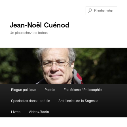
Rech
Jean-Noël Cuénod
Un plouc chez les bobos
Menu
Blogue politique
Poésie
Esotérisme / Philosophie
Aller
principal
Spectacles danse-poésie
Architectes de la Sagesse
au
Livres
Vidéo+Radio
contenu
principal