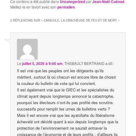
Ce contenu a été publié dans
Uncategorized
par
Jean-Noël Cuénod
.
Mettez-le en favori avec son
permalien
.
2 RÉFLEXIONS SUR «
CANICULE, LA CRACHEUSE DE FEU ET DE MORT
»
Le
juillet 5, 2026 à 9:05 am
,
THEBAULT BERTRAND
a dit :
Il est vrai que les peuples ont les dirigeants qu’ils
méritent, surtout là où chacun est encore libre de choisir
la couleur du bulletin de vote qui lui convient.
Il est également vrai que le GIEC et les spécialistes du
climat ayant depuis longtemps annoncé la catastrophe,
pourquoi les électeurs n’ont-ils pas profité des scrutins
successifs pour remplir les urnes de bulletins verts ?
Mais il est encore vrai que les ayatollahs du libéralisme
échevelé ont décidé quant à eux depuis longtemps que la
protection de l’environnement ne saurait entraver la
croissance de l’économie et de leurs profits ; d’ailleurs ils