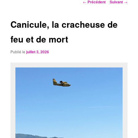
Navigation
←
Précédent
Suivant
→
des
articles
Canicule, la cracheuse de
feu et de mort
Publié le
juillet 3, 2026