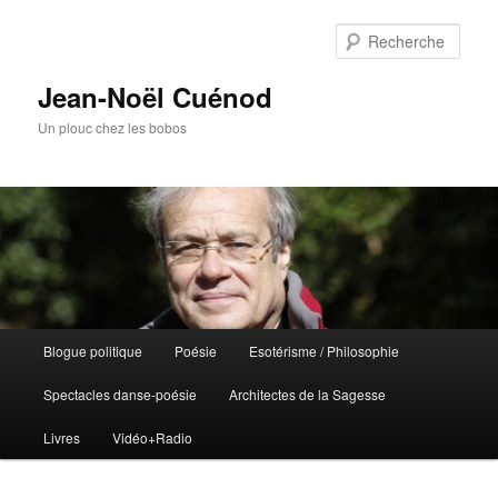
Rech
Jean-Noël Cuénod
Un plouc chez les bobos
Menu
Blogue politique
Poésie
Esotérisme / Philosophie
Aller
principal
Spectacles danse-poésie
Architectes de la Sagesse
au
Livres
Vidéo+Radio
contenu
principal