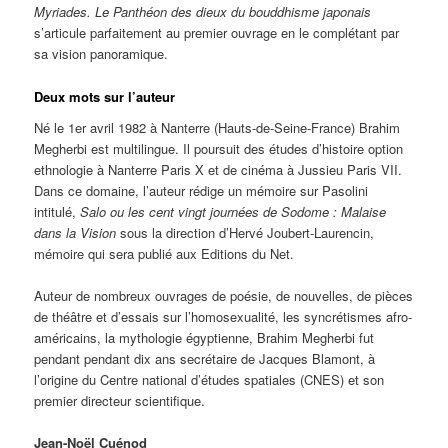
Myriades. Le Panthéon des dieux du bouddhisme japonais
s’articule parfaitement au premier ouvrage en le complétant par
sa vision panoramique.
Deux mots sur l’auteur
Né le 1er avril 1982 à Nanterre (Hauts-de-Seine-France) Brahim
Megherbi est multilingue. Il
poursuit
des études d’histoire option
ethnologie à Nanterre Paris X et de cinéma à Jussieu Paris VII.
Dans ce domaine, l’auteur rédige un mémoire sur Pasolini
intitulé,
Salo ou les cent vingt journées de Sodome : Malaise
dans la Vision
sous la direction d’Hervé Joubert-Laurencin,
mémoire qui sera publié aux Editions du Net.
Auteur de nombreux ouvrages de poésie, de nouvelles, de pièces
de théâtre et d’essais sur l’homosexualité, les syncrétismes afro-
américains, la mythologie égyptienne, Brahim Megherbi fut
pendant pendant dix ans secrétaire de Jacques Blamont, à
l’origine du Centre national d’études spatiales (CNES) et son
premier directeur scientifique.
Jean-Noël Cuénod