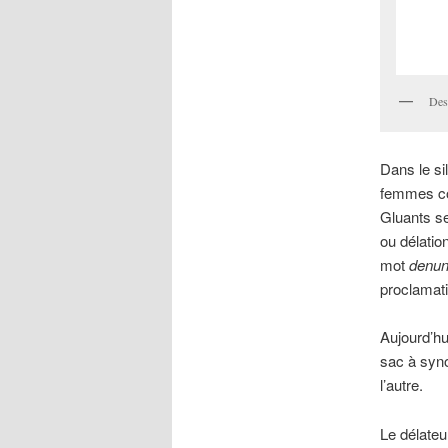
Des
Dans le si
femmes con
Gluants se
ou délatio
mot
denun
proclamati
Aujourd’hu
sac à syno
l’autre.
Le délateu