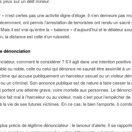
s yeux sur un délit mineur.
 » n’est certes pas une activité digne d’éloge. Il n’en demeure pas m
récemment, ont permis l’arrestation de terroristes ont rendu un sacré 
 Mais il est vrai qu’entre la « balance » d’aujourd’hui et le délateur sou
n, la distance est celle d’un ruisselet.
me dénonciation
nciateur, comment le considérer ? S’il agit dans une intention positive 
able ou noble, celle ou celui qui dénonce ne saurait être assimilé à un 
victime qui accuse publiquement un harceleur sexuel ou un violeur d
 ou un criminel. Son annonce publique est de nature à faire cesser la 
i portent une atteinte grave, voire mortelle aux personnes. Le dénonci
ice fait mal à l’harceleur ou au violeur, mais c’est pour l’empêcher de 
 à la vie de ses futures victimes. En ce cas, le bien l’emporte, ô combi
lus précis de légitime dénonciateur : le lanceur d’alerte. Il se rapport