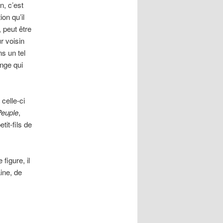
n, c’est
on qu’il
 peut être
r voisin
s un tel
nge qui
celle-ci
Peuple
,
tit-fils de
figure, il
ine, de