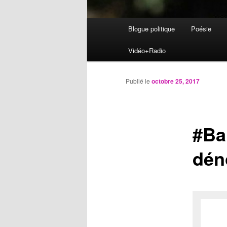
Menu
Blogue politique
Poésie
Aller
principal
Vidéo+Radio
au
contenu
Publié le
octobre 25, 2017
principal
#Ba
dén