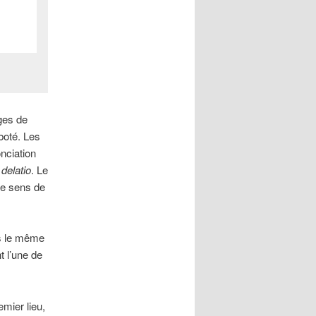
ages de
boté. Les
nciation
,
delatio
. Le
le sens de
ns le même
t l’une de
emier lieu,