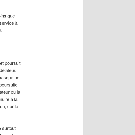
oins que
service à
s
et poursuit
délateur.
émasque un
poursuite
ateur ou la
nuire à la
en, sur le
e surtout