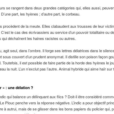
urs se rangent dans deux grandes catégories qui, elles aussi, peuven
D’une part, les hyènes ; d’autre part, le corbeau.
 procèdent de la meute. Elles clabaudent aux trousses de leur victi
 C’est le cas des écrivassiers au service d’un pouvoir totalitaire ou d
res qui déchaînent les haines racistes ou autres.
 agit seul, dans l’ombre. Il forge ses lettres délatrices dans le silenc
t sous couvert d’un prudent anonymat. Il distille son poison façon gou
l. Toutefois, il est possible de faire partie de la horde des hyènes le jo
au la nuit. L’un n’exclut pas l’autre. Animal hybride qui aime haïr sur 
r » : une délation ?
indic qui balance un délinquant aux flics ? Doit-il être considéré com
 Le Plouc penche vers la réponse négative. L’indic a pour objectif prin
re à autrui, mais de se glisser dans les bons papiers du policier qui, p