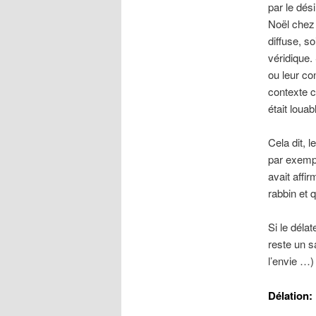
par le dési
Noël chez 
diffuse, s
véridique.
ou leur co
contexte c
était louab
Cela dit, 
par exempl
avait affir
rabbin et 
Si le délat
reste un s
l’envie …)
Délation: