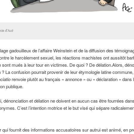
sin d’Acé
llage gadouilleux de l’affaire Weinstein et de la diffusion des témoign
tre le harcèlement sexuel, les réactions machistes ont aussitôt bar
 sont mués à leur tour en victimes. De quoi ? De délation.
Alors, déno
n ? La confusion pourrait provenir de leur étymologie latine commune
ciatio
renvoie plutôt au français « annonce » ou « déclaration » dans 
on publique.
i, dénonciation et délation ne doivent en aucun cas être fourrées da
nymes. C’est l’intention motrice et le but visé qui sépare radicalemen
r qui fournit des informations accusatoires sur autrui est animé, en pr