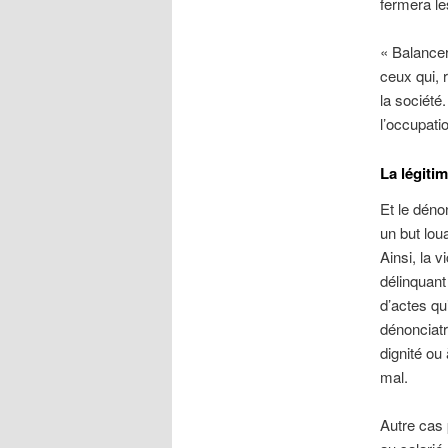
fermera le
« Balancer
ceux qui, 
la société.
l’occupatio
La légiti
Et le déno
un but lou
Ainsi, la 
délinquant
d’actes qu
dénonciatr
dignité ou
mal.
Autre cas p