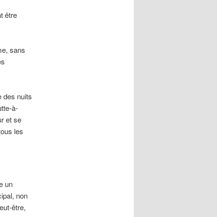
t être
me, sans
es
e des nuits
tte-à-
ur et se
tous les
me un
cipal, non
eut-être,