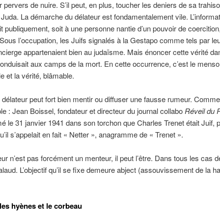
r pervers de nuire. S’il peut, en plus, toucher les deniers de sa trahiso
Juda. La démarche du délateur est fondamentalement vile. L’informati
oit publiquement, soit à une personne nantie d’un pouvoir de coercition,
 Sous l’occupation, les Juifs signalés à la Gestapo comme tels par leu
ncierge appartenaient bien au judaïsme. Mais énoncer cette vérité dan
onduisait aux camps de la mort. En cette occurrence, c’est le menso
le et la vérité, blâmable.
le délateur peut fort bien mentir ou diffuser une fausse rumeur. Comme 
e : Jean Boissel, fondateur et directeur du journal collabo
Réveil du 
mé le 31 janvier 1941 dans son torchon que Charles Trenet était Juif, pe
qu’il s’appelait en fait « Netter », anagramme de « Trenet ».
eur n’est pas forcément un menteur, il peut l’être. Dans tous les cas de 
alaud. L’objectif qu’il se fixe demeure abject (assouvissement de la ha
 les hyènes et le corbeau