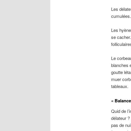
Les délate
cumulées. 
Les hyènes
se cacher.
folliculai
Le corbeau,
blanches e
goutte léta
muer corbe
tableaux.
« Balance
Quid de l’
délateur ?
pas de nui