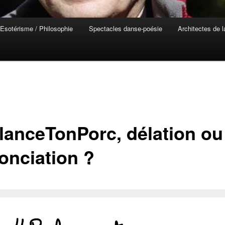
Esotérisme / Philosophie
Spectacles danse-poésie
Architectes de 
lanceTonPorc, délation ou
onciation ?