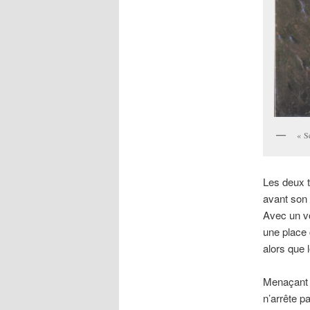
« S
Les deux 
avant son d
Avec un vo
une place
alors que 
Menaçant c
n’arrête p