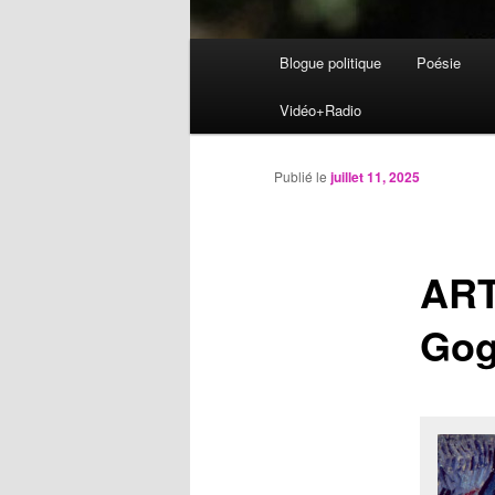
Menu
Blogue politique
Poésie
Aller
principal
Vidéo+Radio
au
contenu
Publié le
juillet 11, 2025
principal
ART
Gog