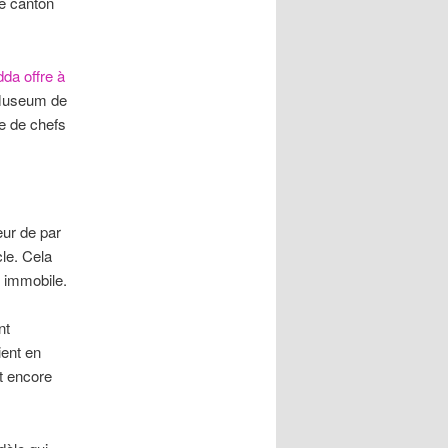
le canton
da offre à
 Museum de
e de chefs
eur de par
cle. Cela
 immobile.
nt
ient en
t encore