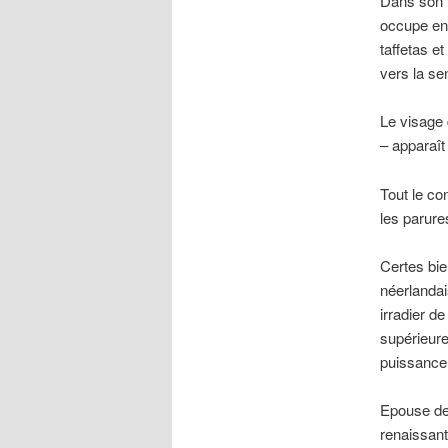
Dans son 
occupe en 
taffetas e
vers la se
Le visage
– apparaît
Tout le co
les parure
Certes bie
néerlandai
irradier d
supérieure
puissance 
Epouse de 
renaissant