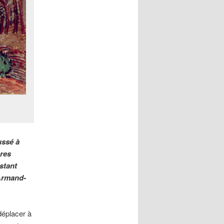
ussé à
ares
estant
 Armand-
déplacer à