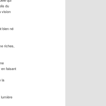
dèle qui
lis du
a vision
t bien né
e riches,
one
 en faisant
 la
a lumière