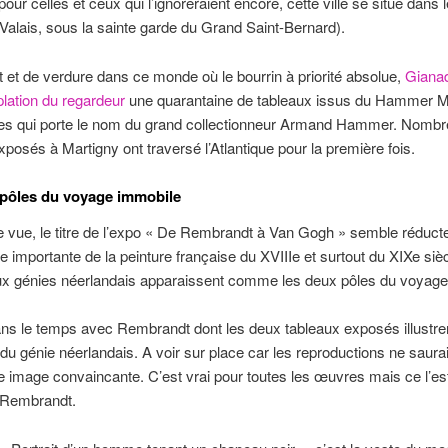
pour celles et ceux qui l’ignoreraient encore, cette ville se situe dans 
Valais, sous la sainte garde du Grand Saint-Bernard).
t et de verdure dans ce monde où le bourrin à priorité absolue,
Gianad
lation du regardeur
une quarantaine de tableaux issus du Hammer
es qui porte le nom du grand collectionneur Armand Hammer. Nombr
posés à Martigny ont traversé l’Atlantique pour la première fois.
pôles du voyage immobile
 vue, le titre de l’expo « De Rembrandt à Van Gogh » semble réduct
e importante de la peinture française du XVIIIe et surtout du XIXe siè
eux génies néerlandais apparaissent comme les deux pôles du voyage
ns le temps avec Rembrandt dont les deux tableaux exposés illustre
n du génie néerlandais. A voir sur place car les reproductions ne saura
 image convaincante. C’est vrai pour toutes les œuvres mais ce l’es
 Rembrandt.