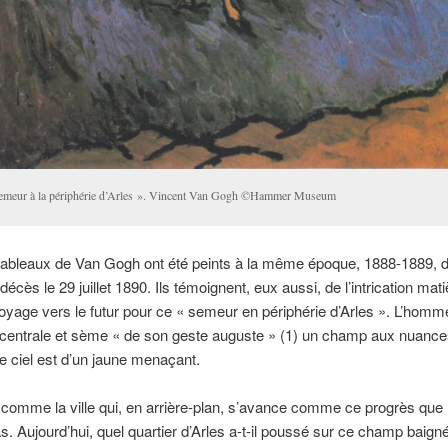
emeur à la périphérie d’Arles ». Vincent Van Gogh ©Hammer Museum
tableaux de Van Gogh ont été peints à la même époque, 1888-1889, 
écès le 29 juillet 1890. Ils témoignent, eux aussi, de l’intrication mati
yage vers le futur pour ce « semeur en périphérie d’Arles ». L’hom
 centrale et sème « de son geste auguste » (1) un champ aux nuance
le ciel est d’un jaune menaçant.
omme la ville qui, en arrière-plan, s’avance comme ce progrès que 
as. Aujourd’hui, quel quartier d’Arles a-t-il poussé sur ce champ baign