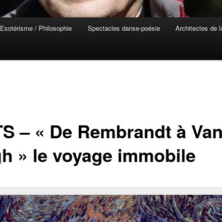
Esotérisme / Philosophie
Spectacles danse-poésie
Architectes de 
S – « De Rembrandt à Va
h » le voyage immobile