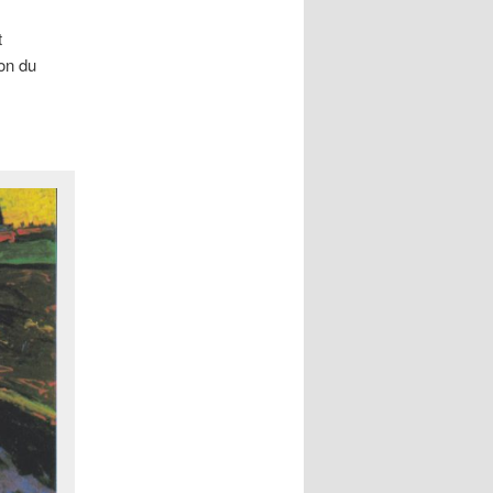
t
ion du