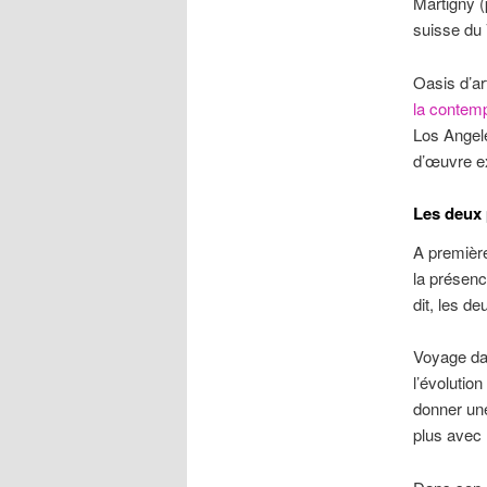
Martigny (
suisse du 
Oasis d’ar
la contemp
Los Angel
d’œuvre ex
Les deux 
A première
la présenc
dit, les d
Voyage da
l’évolutio
donner une
plus avec