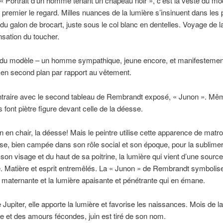
« Portrait d’un homme tenant un chapeau noir »
, c’est la veste du mo
premier le regard. Milles nuances de la lumière s’insinuent dans les p
t du galon de brocart, juste sous le col blanc en dentelles. Voyage de l
nsation du toucher.
 du modèle – un homme sympathique, jeune encore, et manifestemen
 en second plan par rapport au vêtement.
ntraire avec le second tableau de Rembrandt exposé, « Junon ». Mêm
s font piètre figure devant celle de la déesse.
n en chair, la déesse! Mais le peintre utilise cette apparence de matr
se, bien campée dans son rôle social et son époque, pour la sublimer
e son visage et du haut de sa poitrine, la lumière qui vient d’une source
. Matière et esprit entremêlés. La « Junon » de Rembrandt symbolise
maternante et la lumière apaisante et pénétrante qui en émane.
Jupiter, elle apporte la lumière et favorise les naissances. Mois de l
e et des amours fécondes, juin est tiré de son nom.