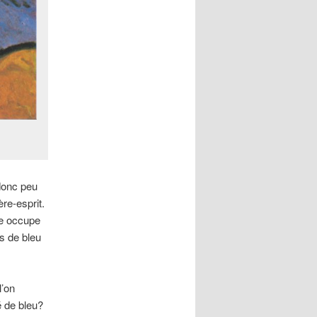
donc peu
ère-esprit.
me occupe
s de bleu
l’on
é de bleu?