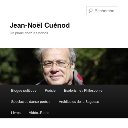
Rech
Jean-Noël Cuénod
Un plouc chez les bobos
Menu
Blogue politique
Poésie
Esotérisme / Philosophie
Aller
Aller
principal
Spectacles danse-poésie
Architectes de la Sagesse
au
au
Livres
Vidéo+Radio
contenu
contenu
principal
secondaire