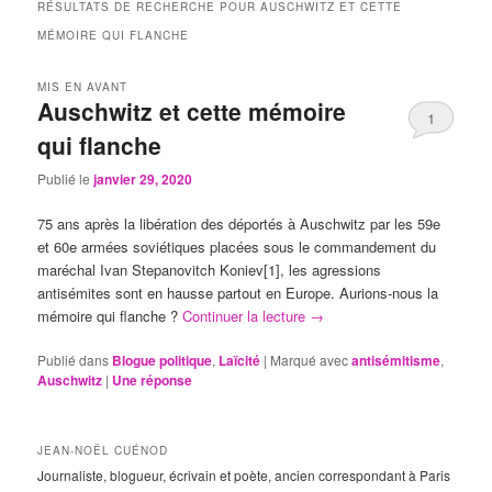
RÉSULTATS DE RECHERCHE POUR
AUSCHWITZ ET CETTE
MÉMOIRE QUI FLANCHE
MIS EN AVANT
Auschwitz et cette mémoire
1
qui flanche
Publié le
janvier 29, 2020
75 ans après la libération des déportés à Auschwitz par les 59e
et 60e armées soviétiques placées sous le commandement du
maréchal Ivan Stepanovitch Koniev[1], les agressions
antisémites sont en hausse partout en Europe. Aurions-nous la
mémoire qui flanche ?
Continuer la lecture
→
Publié dans
Blogue politique
,
Laïcité
|
Marqué avec
antisémitisme
,
Auschwitz
|
Une
réponse
JEAN-NOËL CUÉNOD
Journaliste, blogueur, écrivain et poète, ancien correspondant à Paris