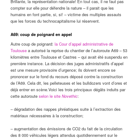
Brillante, la représentation nationale! En tout cas, il ne faut pas
compter sur elle pour défendre la nature – il parait que les
humains en font partie, si, si! – victime des multiples assauts
que les forces du technocapitalisme lui réservent.
A69: coup de poignard en appel
Autre coup de poignard:
la Cour d’appel administrative de
Toulouse
a autorisé la reprise du chantier de l’autoroute A69 – 53
kilomètres entre Toulouse et Castres – qui avait été suspendu en
première instance. La décision des juges administratifs d’appel
est une mesure provisoire d’urgence; ils doivent encore se
prononcer sur le fond du recours déposé contre la construction
de l’A69. Cela dit, les pelleteuses et les bulldozers vont d’ores et
déjà entrer en scène.Voici les trois principaux dégâts induits par
cette autoroute
selon le site
Novethic
:
– dégradation des nappes phréatiques suite à l’extraction des
matériaux nécessaires à la construction;
– augmentation des émissions de CO2 du fait de la circulation
des 8 000 véhicules légers attendus quotidiennement sur le