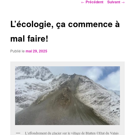
Navigation
←
Précédent
Suivant
→
des
articles
L’écologie, ça commence à
mal faire!
Publié le
mai 29, 2025
L’effondrement du glacier sur le village de Blatten ©Etat du Valais