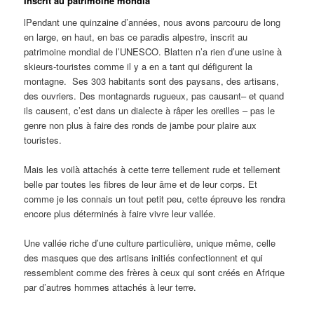
Inscrit au patrimoine mondia
lPendant une quinzaine d’années, nous avons parcouru de long
en large, en haut, en bas ce paradis alpestre, inscrit au
patrimoine mondial de l’UNESCO. Blatten n’a rien d’une usine à
skieurs-touristes comme il y a en a tant qui défigurent la
montagne.
Ses 303 habitants sont des paysans, des artisans,
des ouvriers. Des montagnards rugueux, pas causant
– et quand
ils causent, c’est dans un dialecte à râper les oreilles – pas le
genre non plus à faire des ronds de jambe pour plaire aux
touristes.
M
ais les voilà attachés à cette terre tellement rude et tellement
belle par toutes les fibres de leur âme et de leur corps. Et
comme je les connais un tout petit peu, cette épreuve les rendra
encore plus déterminés à faire vivre leur vallée.
Une vallée riche d’une culture particulière, unique même, celle
des masques que des artisans initiés confectionnent et qui
ressemblent comme des frères à ceux qui sont créés en Afrique
par d’autres hommes attachés à leur terre.