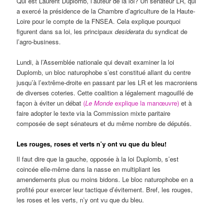
Qui est Laurent Duplomb, l’auteur de la loi? Un sénateur LR, qui
a exercé la présidence de la Chambre d’agriculture de la Haute-
Loire pour le compte de la FNSEA. Cela explique pourquoi
figurent dans sa loi, les principaux
desiderata
du syndicat de
l’agro-business.
Lundi, à l’Assemblée nationale qui devait examiner la loi
Duplomb, un bloc naturophobe s’est constitué allant du centre
jusqu’à l’extrême-droite en passant par les LR et les macroniens
de diverses coteries. Cette coalition a légalement magouillé de
façon à éviter un débat
(
Le Monde
explique la manœuvre)
et à
faire adopter le texte via la Commission mixte paritaire
composée de sept sénateurs et du même nombre de députés.
Les rouges, roses et verts n’y ont vu que du bleu!
Il faut dire que la gauche, opposée à la loi Duplomb, s’est
coincée elle-même dans la nasse en multipliant les
amendements plus ou moins bidons. Le bloc naturophobe en a
profité pour exercer leur tactique d’évitement. Bref, les rouges,
les roses et les verts, n’y ont vu que du bleu.